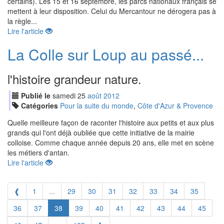
certains). Les 15 et 16 septembre, les parcs nationaux français se
mettent à leur disposition. Celui du Mercantour ne dérogera pas à
la règle...
Lire l'article
La Colle sur Loup au passé...
l'histoire grandeur nature.
Publié le
samedi
25
aoû
t
2012
Catégories
Pour la suite du monde
,
Côte d'Azur & Provence
Quelle meilleure façon de raconter l'histoire aux petits et aux plus
grands qui l'ont déjà oubliée que cette initiative de la mairie
colloise. Comme chaque année depuis 20 ans, elle met en scène
les métiers d'antan.
Lire l'article
❰
1
...
29
30
31
32
33
34
35
36
37
38
39
40
41
42
43
44
45