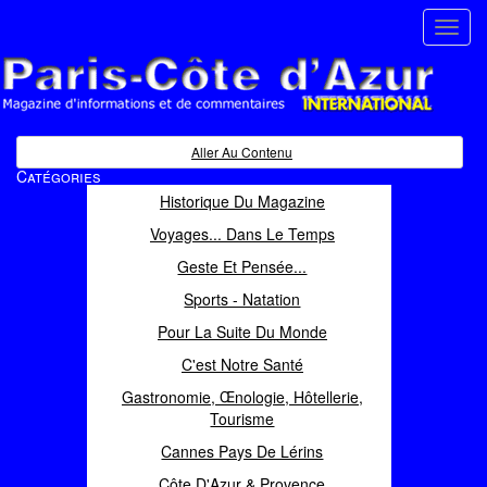
Toggl
navig
Paris Côte d'Azur
Magazine d'informations et de commentaires
Aller Au Contenu
Catégories
Historique Du Magazine
Voyages... Dans Le Temps
Geste Et Pensée...
Sports - Natation
Pour La Suite Du Monde
C'est Notre Santé
Gastronomie, Œnologie, Hôtellerie,
Tourisme
Cannes Pays De Lérins
Côte D'Azur & Provence