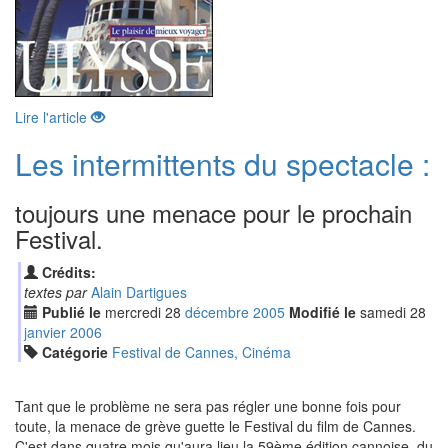
Lire l'article
Les intermittents du spectacle :
toujours une menace pour le prochain
Festival.
Crédits:
textes par
Alain Dartigues
Publié le
mercredi
28
déc
embre
2005
Modifié le
samedi
28
jan
vier
2006
Catégorie
Festival de Cannes, Cinéma
Tant que le problème ne sera pas régler une bonne fois pour
toute, la menace de grève guette le Festival du film de Cannes.
C'est dans quatre mois qu'aura lieu la 59ème édition cannoise, du