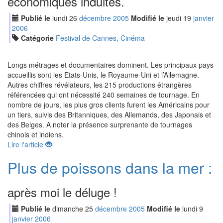
économiques induites.
Publié le
lundi
26
déc
embre
2005
Modifié le
jeudi
19
jan
vier
2006
Catégorie
Festival de Cannes, Cinéma
Longs métrages et documentaires dominent. Les principaux pays
accueillis sont les Etats-Unis, le Royaume-Uni et l’Allemagne.
Autres chiffres révélateurs, les 215 productions étrangères
référencées qui ont nécessité 240 semaines de tournage. En
nombre de jours, les plus gros clients furent les Américains pour
un tiers, suivis des Britanniques, des Allemands, des Japonais et
des Belges. A noter la présence surprenante de tournages
chinois et indiens.
Lire l'article
Plus de poissons dans la mer :
après moi le déluge !
Publié le
dimanche
25
déc
embre
2005
Modifié le
lundi
9
jan
vier
2006