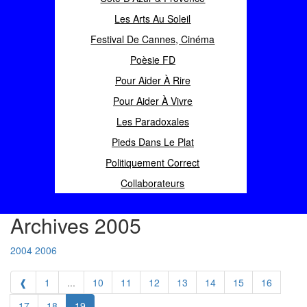
Les Arts Au Soleil
Festival De Cannes, Cinéma
Poèsie FD
Pour Aider À Rire
Pour Aider À Vivre
Les Paradoxales
Pieds Dans Le Plat
Politiquement Correct
Collaborateurs
Archives 2005
2004
2006
❰
1
...
10
11
12
13
14
15
16
17
18
19