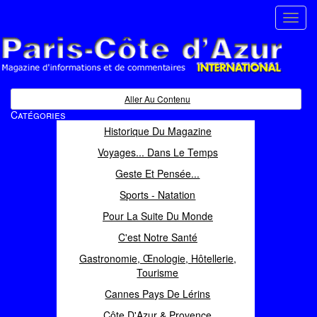
Toggl
navig
Paris Côte d'Azur
Magazine d'informations et de commentaires
Aller Au Contenu
Catégories
Historique Du Magazine
Voyages... Dans Le Temps
Geste Et Pensée...
Sports - Natation
Pour La Suite Du Monde
C'est Notre Santé
Gastronomie, Œnologie, Hôtellerie,
Tourisme
Cannes Pays De Lérins
Côte D'Azur & Provence