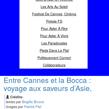
Les Arts Au Soleil
Festival De Cannes, Cinéma
Poèsie FD
Pour Aider À Rire
Pour Aider À Vivre
Les Paradoxales
Pieds Dans Le Plat
Politiquement Correct
Collaborateurs
Entre Cannes et la Bocca :
voyage aux saveurs d’Asie,
Crédits:
textes par
Brigitte Brunot
images par
Patrick Flet