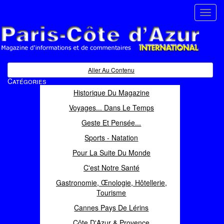
Toggl
navig
Paris Côte d'Azur
Magazine d'informations et de commentaires
Aller Au Contenu
Catégories
Historique Du Magazine
Voyages... Dans Le Temps
Geste Et Pensée...
Sports - Natation
Pour La Suite Du Monde
C'est Notre Santé
Gastronomie, Œnologie, Hôtellerie,
Tourisme
Cannes Pays De Lérins
Côte D'Azur & Provence