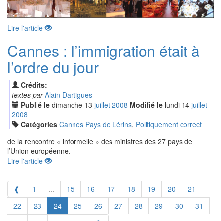
Lire l'article
Cannes : l’immigration était à
l’ordre du jour
Crédits:
textes par
Alain Dartigues
Publié le
dimanche
13
jui
llet
2008
Modifié le
lundi
14
jui
llet
2008
Catégories
Cannes Pays de Lérins
,
Politiquement correct
de la rencontre « informelle » des ministres des 27 pays de
l’Union européenne.
Lire l'article
❰
1
...
15
16
17
18
19
20
21
22
23
24
25
26
27
28
29
30
31