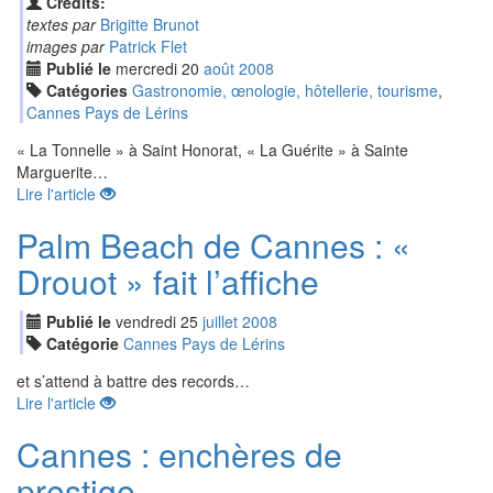
Crédits:
textes par
Brigitte Brunot
images par
Patrick Flet
Publié le
mercredi
20
aoû
t
2008
Catégories
Gastronomie, œnologie, hôtellerie, tourisme
,
Cannes Pays de Lérins
« La Tonnelle » à Saint Honorat, « La Guérite » à Sainte
Marguerite…
Lire l'article
Palm Beach de Cannes : «
Drouot » fait l’affiche
Publié le
vendredi
25
jui
llet
2008
Catégorie
Cannes Pays de Lérins
et s’attend à battre des records…
Lire l'article
Cannes : enchères de
prestige,