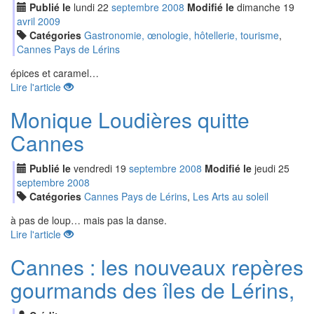
Publié le
lundi
22
sep
tembre
2008
Modifié le
dimanche
19
avr
il
2009
Catégories
Gastronomie, œnologie, hôtellerie, tourisme
,
Cannes Pays de Lérins
épices et caramel…
Lire l'article
Monique Loudières quitte
Cannes
Publié le
vendredi
19
sep
tembre
2008
Modifié le
jeudi
25
sep
tembre
2008
Catégories
Cannes Pays de Lérins
,
Les Arts au soleil
à pas de loup… mais pas la danse.
Lire l'article
Cannes : les nouveaux repères
gourmands des îles de Lérins,