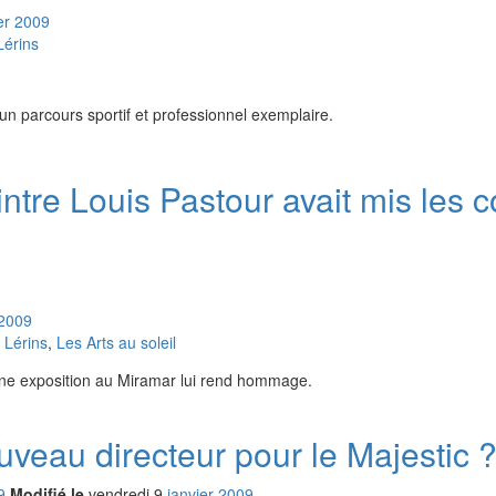
er
2009
érins
n parcours sportif et professionnel exemplaire.
ntre Louis Pastour avait mis les 
2009
 Lérins
,
Les Arts au soleil
. Une exposition au Miramar lui rend hommage.
veau directeur pour le Majestic 
9
Modifié le
vendredi
9
jan
vier
2009