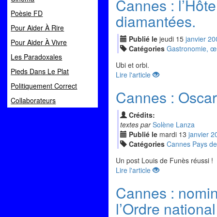
Cannes : l’Hôte
Poèsie FD
diamantées.
Pour Aider À Rire
Publié le
jeudi
15
jan
vier
20
Pour Aider À Vivre
Catégories
Gastronomie, œno
Les Paradoxales
Ubi et orbi.
Pieds Dans Le Plat
Lire l'article
Politiquement Correct
Cannes : Oscar,
Collaborateurs
Crédits:
textes par
Solène Lanza
Publié le
mardi
13
jan
vier
2
Catégories
Cannes Pays de
Un post Louis de Funès réussi !
Lire l'article
Cannes : nomin
l’Ordre national