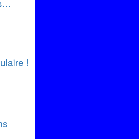
es…
laire !
ns