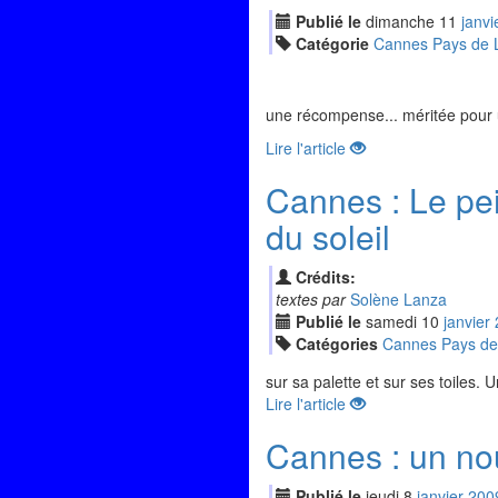
Publié le
dimanche
11
jan
vi
Catégorie
Cannes Pays de L
une récompense... méritée pour u
Lire l'article
Cannes : Le pei
du soleil
Crédits:
textes par
Solène Lanza
Publié le
samedi
10
jan
vier
Catégories
Cannes Pays de
sur sa palette et sur ses toiles
Lire l'article
Cannes : un nou
Publié le
jeudi
8
jan
vier
200