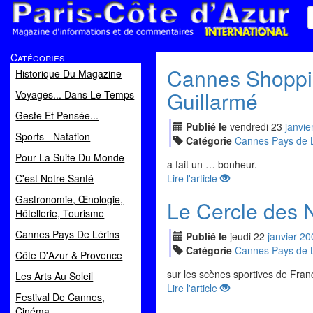
Paris Côte d'Azur
Catégories
Magazine d'informations et de commentaires
Cannes Shopping
Historique Du Magazine
Guillarmé
Voyages... Dans Le Temps
Geste Et Pensée...
Publié le
vendredi
23
jan
vie
Sports - Natation
Catégorie
Cannes Pays de L
Pour La Suite Du Monde
a fait un … bonheur.
C'est Notre Santé
Lire l'article
Gastronomie, Œnologie,
Le Cercle des 
Hôtellerie, Tourisme
Cannes Pays De Lérins
Publié le
jeudi
22
jan
vier
20
Catégorie
Cannes Pays de L
Côte D'Azur & Provence
sur les scènes sportives de Fra
Les Arts Au Soleil
Lire l'article
Festival De Cannes,
Cinéma