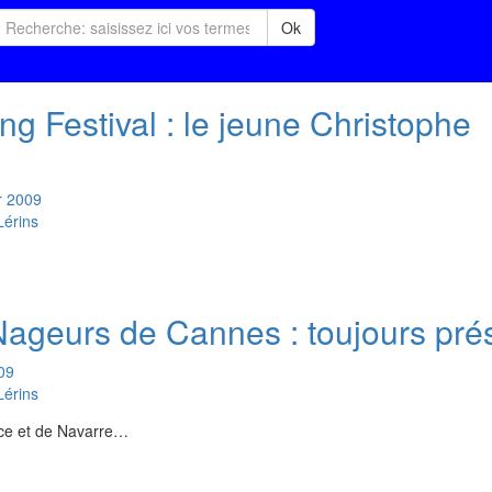
Ok
 Festival : le jeune Christophe
r
2009
érins
Nageurs de Cannes : toujours pré
09
érins
nce et de Navarre…