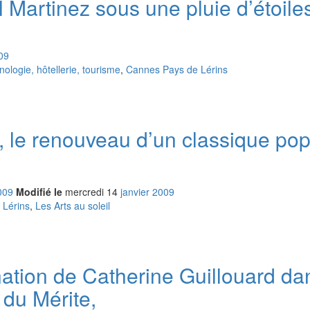
l Martinez sous une pluie d’étoil
09
logie, hôtellerie, tourisme
,
Cannes Pays de Lérins
 le renouveau d’un classique popu
009
Modifié le
mercredi
14
jan
vier
2009
 Lérins
,
Les Arts au soleil
ation de Catherine Guillouard da
 du Mérite,