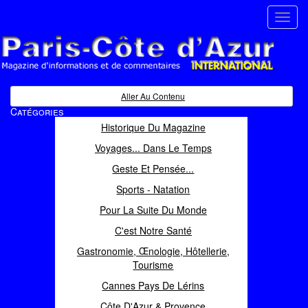
Toggl
navig
Paris Côte d'Azur
Magazine d'informations et de commentaires
Aller Au Contenu
Catégories
Historique Du Magazine
Voyages... Dans Le Temps
Geste Et Pensée...
Sports - Natation
Pour La Suite Du Monde
C'est Notre Santé
Gastronomie, Œnologie, Hôtellerie,
Tourisme
Cannes Pays De Lérins
Côte D'Azur & Provence