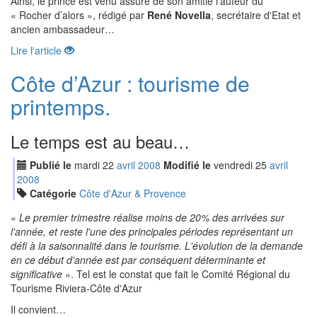
Ainsi, le prince est venu assuré de son amitié l’auteur du
« Rocher d’alors », rédigé par
René Novella
, secrétaire d'Etat et
ancien ambassadeur…
Lire l'article
Côte d’Azur : tourisme de
printemps.
Le temps est au beau…
Publié le
mardi
22
avr
il
2008
Modifié le
vendredi
25
avr
il
2008
Catégorie
Côte d'Azur & Provence
«
Le premier trimestre réalise moins de 20% des arrivées sur
l'année, et reste l'une des principales périodes représentant un
défi à la saisonnalité dans le tourisme. L'évolution de la demande
en ce début d'année est par conséquent déterminante et
significative
». Tel est le constat que fait le Comité Régional du
Tourisme Riviera-Côte d'Azur
Il convient…