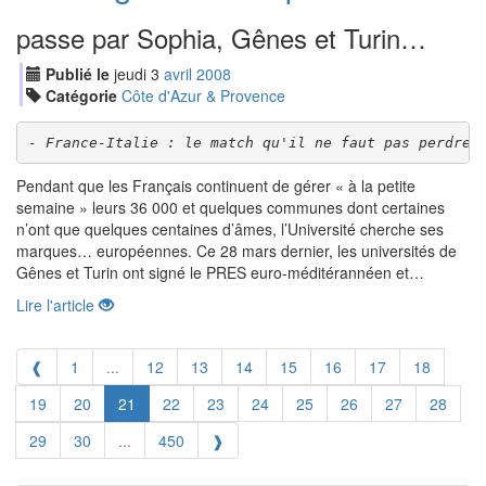
passe par Sophia, Gênes et Turin…
Publié le
jeudi
3
avr
il
2008
Catégorie
Côte d'Azur & Provence
- France-Italie : le match qu'il ne faut pas perdre…
Pendant que les Français continuent de gérer « à la petite
semaine » leurs 36 000 et quelques communes dont certaines
n’ont que quelques centaines d’âmes, l’Université cherche ses
marques… européennes. Ce 28 mars dernier, les universités de
Gênes et Turin ont signé le PRES euro-méditérannéen et…
Lire l'article
❰
1
...
12
13
14
15
16
17
18
19
20
21
22
23
24
25
26
27
28
29
30
...
450
❱