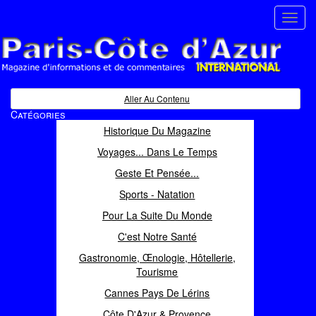
Toggl
navig
Paris Côte d'Azur
Magazine d'informations et de commentaires
Aller Au Contenu
Catégories
Historique Du Magazine
Voyages... Dans Le Temps
Geste Et Pensée...
Sports - Natation
Pour La Suite Du Monde
C'est Notre Santé
Gastronomie, Œnologie, Hôtellerie,
Tourisme
Cannes Pays De Lérins
Côte D'Azur & Provence