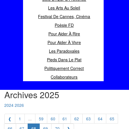
Les Arts Au Soleil
Festival De Cannes, Cinéma
Poèsie FD
Pour Aider À Rire
Pour Aider À Vivre
Les Paradoxales
Pieds Dans Le Plat
Politiquement Correct
Collaborateurs
Archives 2025
2024
2026
❰
1
...
59
60
61
62
63
64
65
66
67
68
69
70
❱