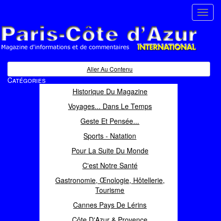
Toggl
navig
Paris Côte d'Azur
Magazine d'informations et de commentaires
Aller Au Contenu
Catégories
Historique Du Magazine
Voyages... Dans Le Temps
Geste Et Pensée...
Sports - Natation
Pour La Suite Du Monde
C'est Notre Santé
Gastronomie, Œnologie, Hôtellerie,
Tourisme
Cannes Pays De Lérins
Côte D'Azur & Provence