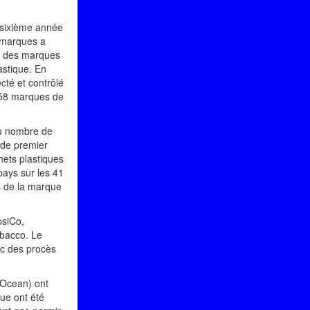
 sixième année
s marques a
ues des marques
astique. En
cté et contrôlé
 858 marques de
 du nombre de
 de premier
hets plastiques
pays sur les 41
s de la marque
psiCo,
obacco. Le
ec des procès
 Ocean) ont
que ont été