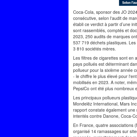
Coca-Cola, sponsor des JO 2024,
consécutive, selon l'audit de ma
établi ce verdict à partir d’une 
sont rassemblés, comptés et docum
2023, 250 audits de marques ont 
537 719 déchets plastiques. Les 
3 810 sociétés mères.
Les filtres de cigarettes sont en
pays pollués est déterminant da
pollueur pour la sixième année c
- le chiffre le plus élevé pour l
mobilisés en 2023. A noter, même
PepsiCo ont été plus nombreux e
Les principaux pollueurs plasti
Mondelēz International, Mars Inc
rapport constate également une m
intentés contre Danone, Coca-Co
En France, quatre associations (
organisé 14 ramassages sur sites 