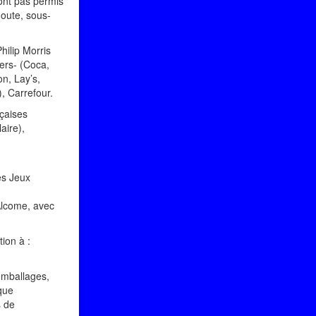
ont pas permis
doute, sous-
hilip Morris
ers- (Coca,
n, Lay’s,
, Carrefour.
nçaises
aire),
es Jeux
 Alcome, avec
ion à :
 emballages,
ique
s de