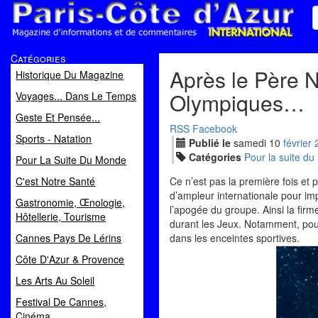
Paris Côte d'Azur
Catégories
Magazine d'informations et de commentaires
Après le Père N
Historique Du Magazine
Olympiques…
Voyages... Dans Le Temps
Geste Et Pensée...
RSS
Facebook
Sports - Natation
Publié le
samedi
10
fév
rier
Catégories
Pour la suite d
Pour La Suite Du Monde
C'est Notre Santé
Ce n’est pas la première fois et
d’ampleur internationale pour im
Gastronomie, Œnologie,
l’apogée du groupe. Ainsi la firm
Hôtellerie, Tourisme
durant les Jeux. Notamment, pour 4
Cannes Pays De Lérins
dans les enceintes sportives.
Côte D'Azur & Provence
Les Arts Au Soleil
Festival De Cannes,
Cinéma