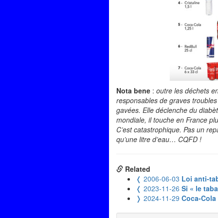
Nota bene
:
outre les déchets en
responsables de graves troubles 
gavées. Elle déclenche du diabèt
mondiale, il touche en France pl
C’est catastrophique. Pas un repas
qu’une litre d’eau… CQFD !
Related
❬
2006-06-03
Loi anti-ta
❬
2023-11-26
Si « le tab
❭
2024-11-29
Coca-Cola