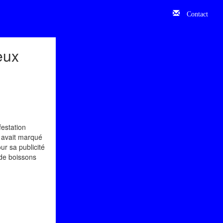
Contact
eux
festation
, avait marqué
ur sa publicité
 de boissons