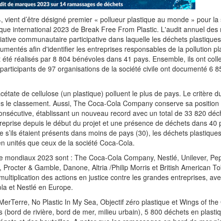
 vient d’être désigné premier « pollueur plastique au monde » pour la
rque international 2023 de Break Free From Plastic. L'audit annuel de
initiative communautaire participative dans laquelle les déchets plastiq
entés afin d'identifier les entreprises responsables de la pollution pl
été réalisés par 8 804 bénévoles dans 41 pays. Ensemble, ils ont colle
participants de 97 organisations de la société civile ont documenté 6
 acétate de cellulose (un plastique) polluent le plus de pays. Le critère
ns le classement. Aussi, The Coca-Cola Company conserve sa position
onsécutive, établissant un nouveau record avec un total de 33 820 déc
'entreprise depuis le début du projet et une présence de déchets dans 40 
 s’ils étaient présents dans moins de pays (30), les déchets plastique
n unités que ceux de la société Coca-Cola.
que mondiaux 2023 sont : The Coca-Cola Company, Nestlé, Unilever, Pe
, Procter & Gamble, Danone, Altria /Philip Morris et British American T
ultiplication des actions en justice contre les grandes entreprises, av
la et Nestlé en Europe.
MerTerre, No Plastic In My Sea, Objectif zéro plastique et Wings of the
(bord de rivière, bord de mer, milieu urbain), 5 800 déchets en plasti