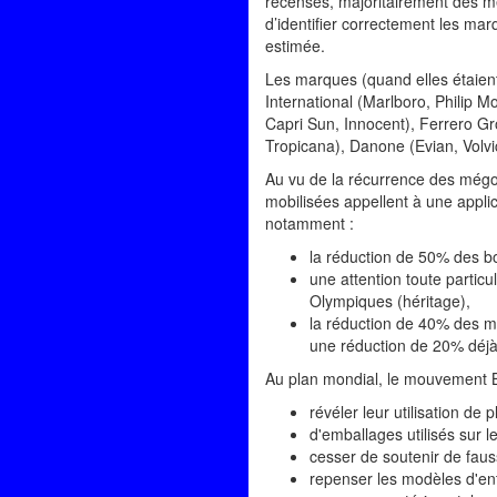
recensés, majoritairement des m
d’identifier correctement les mar
estimée.
Les marques (quand elles étaient v
International (Marlboro, Philip 
Capri Sun, Innocent), Ferrero Gr
Tropicana), Danone (Evian, Volvi
Au vu de la récurrence des mégot
mobilisées appellent à une applic
notamment :
la réduction de 50% des bo
une attention toute partic
Olympiques (héritage),
la réduction de 40% des mé
une réduction de 20% déjà
Au plan mondial, le mouvement B
révéler leur utilisation de
d'emballages utilisés sur 
cesser de soutenir de fauss
repenser les modèles d'en