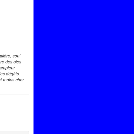
lière, sont
ère des oies
 ampleur
les dégâts.
est moins cher