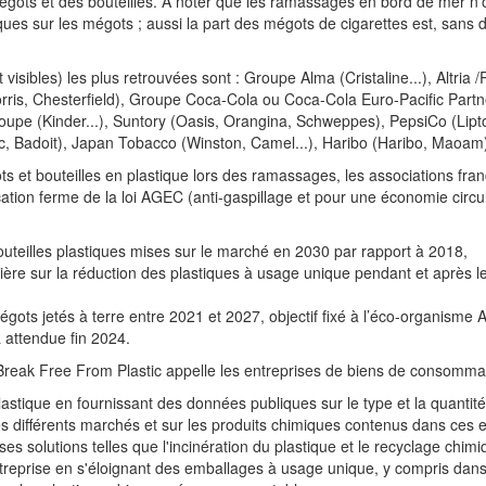
égots et des bouteilles. A noter que les ramassages en bord de mer n’
ques sur les mégots ; aussi la part des mégots de cigarettes est, sans 
isibles) les plus retrouvées sont : Groupe Alma (Cristaline...), Altria /P
Morris, Chesterfield), Groupe Coca-Cola ou Coca-Cola Euro-Pacific Partn
oupe (Kinder...), Suntory (Oasis, Orangina, Schweppes), PepsiCo (Lipto
c, Badoit), Japan Tobacco (Winston, Camel...), Haribo (Haribo, Maoam)
s et bouteilles en plastique lors des ramassages, les associations fra
ation ferme de la loi AGEC (anti-gaspillage et pour une économie circul
uteilles plastiques mises sur le marché en 2030 par rapport à 2018,
ulière sur la réduction des plastiques à usage unique pendant et après l
gots jetés à terre entre 2021 et 2027, objectif fixé à l’éco-organisme
 attendue fin 2024.
reak Free From Plastic appelle les entreprises de biens de consommat
 plastique en fournissant des données publiques sur le type et la quantité
les différents marchés et sur les produits chimiques contenus dans ces
es solutions telles que l'incinération du plastique et le recyclage chim
treprise en s'éloignant des emballages à usage unique, y compris dan