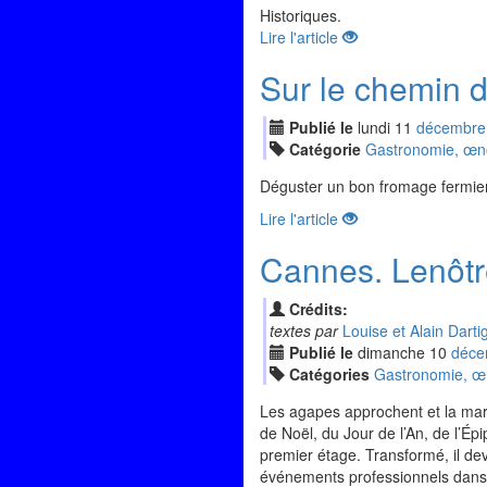
Historiques.
Lire l'article
Sur le chemin d
Publié le
lundi
11
déc
embre
Catégorie
Gastronomie, œnol
Déguster un bon fromage fermier
Lire l'article
Cannes. Lenôtr
Crédits:
textes par
Louise et Alain Darti
Publié le
dimanche
10
déc
e
Catégories
Gastronomie, œno
Les agapes approchent et la marq
de Noël, du Jour de l’An, de l’Ép
premier étage. Transformé, il dev
événements professionnels dans la