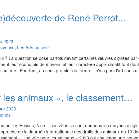
e)découverte de René Perrot...
e
2023
rovence
,
Les Arts au soleil
'hui ? La question se pose parfois devant certaines œuvres signées par
ement leur économie de moyens et leur caractère approximatif font dou
auteurs. Pourtant, au sens premier du terme, il n'y a pas d'art sans u
r les animaux », le classement…
re
2023
 monde
ntpellier, Pessac, Nice… ces villes se sont données les moyens d’agir 
’approche de la Journée internationale des droits des animaux du 10 d
assement « Une ville pour les animaux » 2023 qui challenge une nouvelle