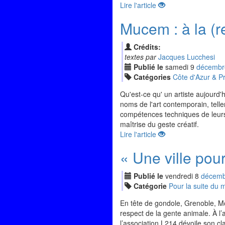
Lire l'article
Mucem : à la (r
Crédits:
textes par
Jacques Lucchesi
Publié le
samedi
9
déc
embr
Catégories
Côte d'Azur & P
Qu'est-ce qu' un artiste aujourd
noms de l'art contemporain, tell
compétences techniques de leurs 
maîtrise du geste créatif.
Lire l'article
« Une ville pou
Publié le
vendredi
8
déc
emb
Catégorie
Pour la suite du
En tête de gondole, Grenoble, Mo
respect de la gente animale. À l
l’association L214 dévoile son cl