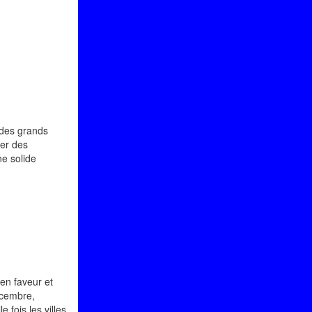
 des grands
ter des
ne solide
en faveur et
écembre,
 fois les villes