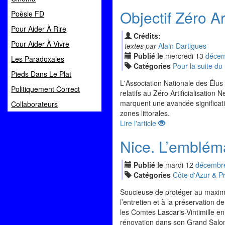
Objectif Zéro Art
Poèsie FD
Pour Aider À Rire
Crédits:
Pour Aider À Vivre
textes par
Alain Dartigues
Publié le
mercredi
13
déc
e
Les Paradoxales
Catégories
Pour la suite d
Pieds Dans Le Plat
L'Association Nationale des Élus 
Politiquement Correct
relatifs au Zéro Artificialisatio
marquent une avancée significativ
Collaborateurs
zones littorales.
Lire l'article
Nice. L’embléma
Publié le
mardi
12
déc
embr
Catégories
Côte d'Azur & P
Soucieuse de protéger au maximu
l’entretien et à la préservation d
les Comtes Lascaris-Vintimille en
rénovation dans son Grand Salon