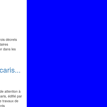
rois décrets
taires
er dans les
aris...
de attention à
aris, édifié par
de travaux de
ents