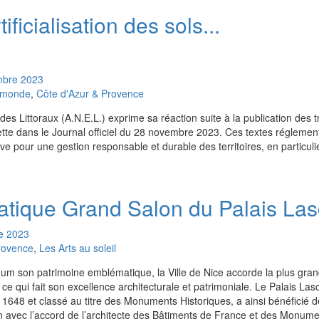
ificialisation des sols...
mbre
2023
u monde
,
Côte d'Azur & Provence
des Littoraux (A.N.E.L.) exprime sa réaction suite à la publication des t
n Nette dans le Journal officiel du 28 novembre 2023. Ces textes réglemen
e pour une gestion responsable et durable des territoires, en particuli
tique Grand Salon du Palais Lasc
e
2023
rovence
,
Les Arts au soleil
m son patrimoine emblématique, la Ville de Nice accorde la plus gran
e ce qui fait son excellence architecturale et patrimoniale. Le Palais Lasc
 1648 et classé au titre des Monuments Historiques, a ainsi bénéficié 
 avec l’accord de l’architecte des Bâtiments de France et des Monum