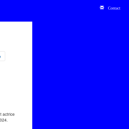
Contact
❱
t actrice
2024.