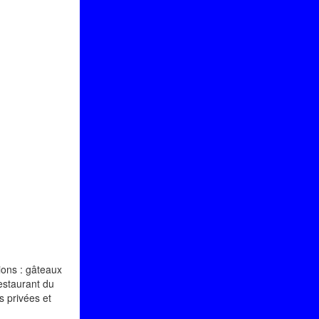
ions : gâteaux
restaurant du
s privées et