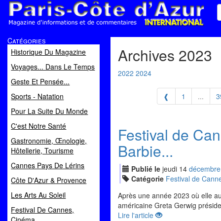
Paris Côte d'Azur
Catégories
Magazine d'informations et de commentaires
Archives 2023
Historique Du Magazine
Voyages... Dans Le Temps
2022
2024
Geste Et Pensée...
Sports - Natation
❰
1
...
3
Pour La Suite Du Monde
C'est Notre Santé
Festival de Ca
Gastronomie, Œnologie,
Barbie...
Hôtellerie, Tourisme
Cannes Pays De Lérins
Publié le
jeudi
14
déc
embre
Catégorie
Festival de Cann
Côte D'Azur & Provence
Les Arts Au Soleil
Après une année 2023 où elle aura
américaine Greta Gerwig présider
Festival De Cannes,
Lire l'article
Cinéma