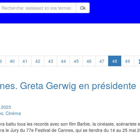
Ok
9
40
41
42
43
44
45
46
47
48
49
nnes. Greta Gerwig en présidente
2023
es, Cinéma
 battu tous les records avec son film Barbie, la cinéaste, scénariste e
a le Jury du 77e Festival de Cannes, qui se tiendra du 14 au 25 mai 