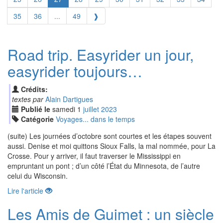
35
36
...
49
❱
Road trip. Easyrider un jour,
easyrider toujours…
Crédits:
textes par
Alain Dartigues
Publié le
samedi
1
jui
llet
2023
Catégorie
Voyages... dans le temps
(suite) Les journées d’octobre sont courtes et les étapes souvent
aussi. Denise et moi quittons Sioux Falls, la mal nommée, pour La
Crosse. Pour y arriver, il faut traverser le Mississippi en
empruntant un pont ; d’un côté l’État du Minnesota, de l’autre
celui du Wisconsin.
Lire l'article
Les Amis de Guimet : un siècle