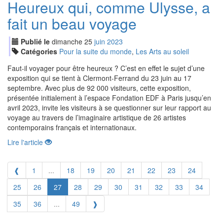
Heureux qui, comme Ulysse, a
fait un beau voyage
Publié le
dimanche
25
jui
n
2023
Catégories
Pour la suite du monde
,
Les Arts au soleil
Faut-il voyager pour être heureux ? C’est en effet le sujet d’une
exposition qui se tient à Clermont-Ferrand du 23 juin au 17
septembre. Avec plus de 92 000 visiteurs, cette exposition,
présentée initialement à l’espace Fondation EDF à Paris jusqu’en
avril 2023, invite les visiteurs à se questionner sur leur rapport au
voyage au travers de l’imaginaire artistique de 26 artistes
contemporains français et internationaux.
Lire l'article
❰
1
...
18
19
20
21
22
23
24
25
26
27
28
29
30
31
32
33
34
35
36
...
49
❱