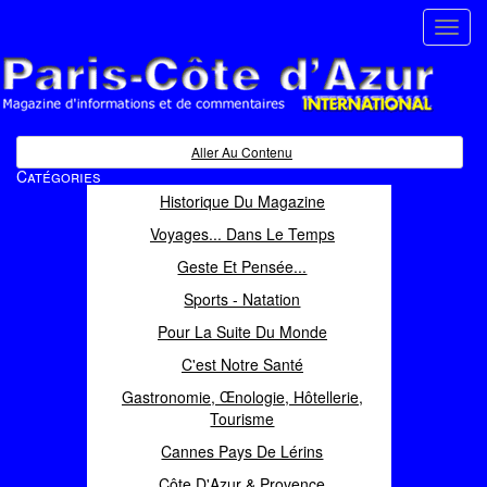
Toggl
navig
Paris Côte d'Azur
Magazine d'informations et de commentaires
Aller Au Contenu
Catégories
Historique Du Magazine
Voyages... Dans Le Temps
Geste Et Pensée...
Sports - Natation
Pour La Suite Du Monde
C'est Notre Santé
Gastronomie, Œnologie, Hôtellerie,
Tourisme
Cannes Pays De Lérins
Côte D'Azur & Provence