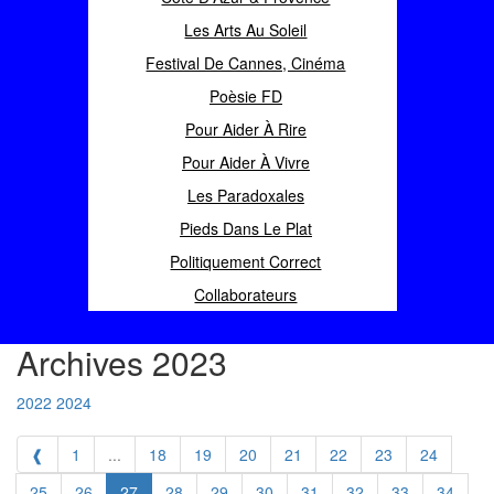
Les Arts Au Soleil
Festival De Cannes, Cinéma
Poèsie FD
Pour Aider À Rire
Pour Aider À Vivre
Les Paradoxales
Pieds Dans Le Plat
Politiquement Correct
Collaborateurs
Archives 2023
2022
2024
❰
1
...
18
19
20
21
22
23
24
25
26
27
28
29
30
31
32
33
34