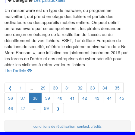
Catégorie
Les paradoxales
Un ransomware est un type de malware, ou programme
malveillant, qui prend en otage des fichiers et parfois des
ordinateurs ou des appareils mobiles entiers. On peut définir
un ransomware par ce comportement : les pirates demandent
une rançon en échange de la restitution de l'accès ou du
déchiffrement de vos fichiers. ESET, 1er éditeur Européen de
solutions de sécurité, célèbre le cinquième anniversaire de « No
More Ransom », une initiative conjointement lancée en 2016 par
les forces de l’ordre et des entreprises de cyber sécurité pour
aider les victimes à retrouver leurs fichiers.
Lire l'article
❰
1
...
29
30
31
32
33
34
35
36
37
38
39
40
41
42
43
44
45
46
47
...
59
❱
conditions de réutilisation
,
contact
,
crédits