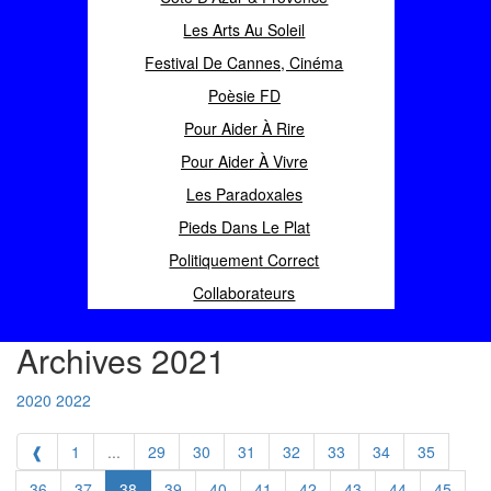
Les Arts Au Soleil
Festival De Cannes, Cinéma
Poèsie FD
Pour Aider À Rire
Pour Aider À Vivre
Les Paradoxales
Pieds Dans Le Plat
Politiquement Correct
Collaborateurs
Archives 2021
2020
2022
❰
1
...
29
30
31
32
33
34
35
36
37
38
39
40
41
42
43
44
45