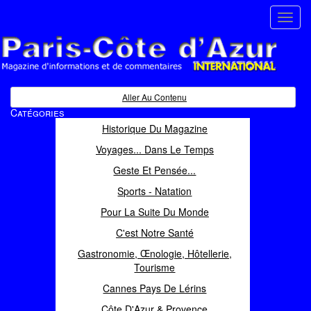
Toggl
navig
Paris Côte d'Azur
Magazine d'informations et de commentaires
Aller Au Contenu
Catégories
Historique Du Magazine
Voyages... Dans Le Temps
Geste Et Pensée...
Sports - Natation
Pour La Suite Du Monde
C'est Notre Santé
Gastronomie, Œnologie, Hôtellerie,
Tourisme
Cannes Pays De Lérins
Côte D'Azur & Provence