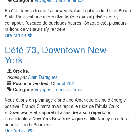
Catégorie
Voyages... dans le temps
En été, dans la fournaise new-yorkaise, la plage de Jones Beach
State Park, est une alternative toujours aussi prisée pour y
échapper, l’espace de quelques heures. Chaque été, plusieurs
millions de visiteurs s’y rendent.
Lire l'article
L’été 73, Downtown New-
York…
Crédits:
textes par
Alain Dartigues
Publié le
vendredi
13
aoû
t
2021
Catégorie
Voyages... dans le temps
Nous étions en plein âge d’or d’une Amérique pleine d’énergie
positive. Franck Sinatra avait repris le tube de Pétula Calrk
« Downtown » et s’apprêtait à inscrire à son répertoire
l’inoubliable « New-York New-York » que sa fille Nancy chanterait
pour le film de Scorcese.
Lire l'article