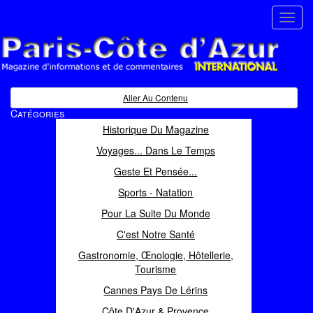
Toggl
navig
Paris Côte d'Azur
Magazine d'informations et de commentaires
Aller Au Contenu
Catégories
Historique Du Magazine
Voyages... Dans Le Temps
Geste Et Pensée...
Sports - Natation
Pour La Suite Du Monde
C'est Notre Santé
Gastronomie, Œnologie, Hôtellerie,
Tourisme
Cannes Pays De Lérins
Côte D'Azur & Provence