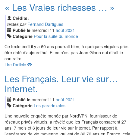
« Les Vraies richesses … »
Crédits:
textes par
Fernand Dartigues
Publié le
mercredi
11
aoû
t
2021
Catégorie
Pour la suite du monde
Ce texte écrit il y a 60 ans pourrait bien, à quelques virgules près,
être daté d’aujourd’hui. Et ce n’est pas Jean Giono qui dirait le
contraire.
Lire l'article
Les Français. Leur vie sur…
Internet.
Publié le
mercredi
11
aoû
t
2021
Catégorie
Les paradoxales
Une nouvelle enquête menée par NordVPN, fournisseur de
réseaux privés virtuels, a révélé que les Français consacrent 27
ans, 7 mois et 6 jours de leur vie sur Internet. Par rapport à
l’espérance de vie moyenne, qui est de 82,72 ans en France, cela