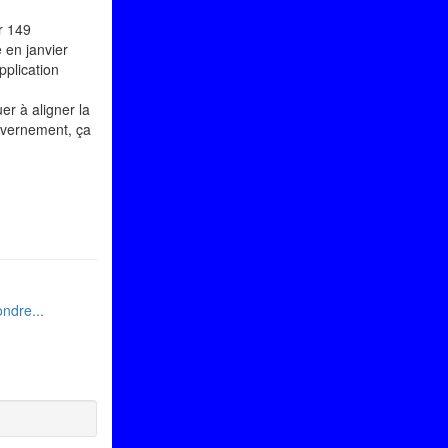
r 149
 en janvier
pplication
er à aligner la
ouvernement, ça
ondre...