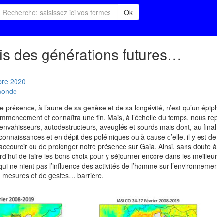
Ok
is des générations futures…
bre
2020
 monde
otre présence, à l’aune de sa genèse et de sa longévité, n’est qu’un ép
mencement et connaîtra une fin. Mais, à l’échelle du temps, nous rep
nvahisseurs, autodestructeurs, aveuglés et sourds mais dont, au final, 
connaissances et en dépit des polémiques ou à cause d’elle, il y est de
raccourcir ou de prolonger notre présence sur Gaia. Ainsi, sans doute à
rd’hui de faire les bons choix pour y séjourner encore dans les meilleu
qui ne nient pas l’influence des activités de l’homme sur l’environnement
 mesures et de gestes… barrière.