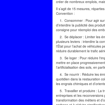
créer de nombreux emplois, mais 
Il s’agit de 15 mesures, réparties
Convention :
1. Consommer : Pour agir sur la
d’interdire la publicité des prod
consigne pour réemploi des emb
2. Se déplacer : Limiter les émis
plusieurs leviers : interdire la 
l’État pour l’achat de véhicules 
réduire durablement le trafic aér
3. Se loger : Pour réduire l'impa
mettre en place progressivement 
l’artificialisation des sols, en p
4. Se nourrir : Réduire les émiss
quotidien dans la restauration co
les engrais chimiques et d’orient
5. Travailler et produire : La 
entreprises et les reconversions 
transformation des métiers et d’
carbone et à réduire significati