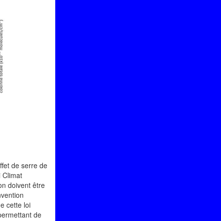
ffet de serre de
i Climat
on doivent être
nvention
e cette loi
 permettant de