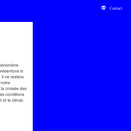
Contact
iphénomène.
résentons si
il ne restera
 notre
 la croisée des
res conditions
 et le climat,