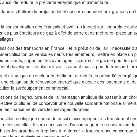
aussi de réduire la précarité énergétique et alimentaire.
 dans les 5 titres du projet de loi et qui correspondent aux groupes de t
 consommation des Français et avoir un impact sur l’empreinte carbone
uits les plus émetteurs de gaz à effet de serre et de mettre en place un
allages.
sions des transports en France - et la pollution de l’air - nécessite d'
commercialisation de véhicules neufs très émetteurs, mettre en place un p
peu polluants, supprimer les avantages fiscaux sur le gazole pour les poi
ien et développer un plan d’investissement massif pour le transport ferro
ct climatique du secteur du bâtiment et réduire la précarité énergétique
une obligation de rénovation énergétique globale des logements et de 
articulier le suréquipement commercial.
ions de l'agriculture et de l'alimentation implique de passer à un cho
llective publique, de concevoir une nouvelle solidarité nationale aliment
er les financements vers les élevages durables.
transition écologique demande aussi d’accompagner les transformation
professionnelles. Il sera nécessaire d’accompagner la reconversion des
obliger les grandes entreprises à renforcer la transparence concernant 
vement leurs émissions chaque année.