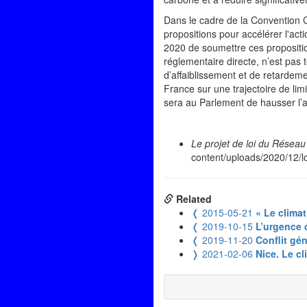
Dans le cadre de la Convention C
propositions pour accélérer l'ac
2020 de soumettre ces proposition
réglementaire directe, n’est pas
d’affaiblissement et de retardeme
France sur une trajectoire de lim
sera au Parlement de hausser l’am
Le projet de loi du Réseau 
content/uploads/2020/12/l
Related
❬
2015-05-21
« Le climat
❬
2019-10-15
L’urgence 
❬
2019-11-20
Conflit gé
❭
2021-02-06
Nice. Le cl