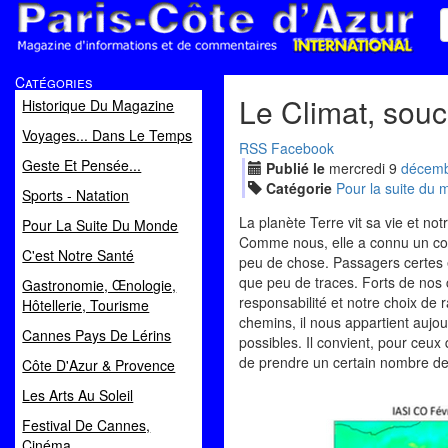
Paris Côte d'Azur
Catégories
Magazine d'informations et de commentaires
Le Climat, souc
Historique Du Magazine
Voyages... Dans Le Temps
RSS
Facebook
Geste Et Pensée...
Publié le
mercredi
9
déc
em
Catégorie
Pour la suite du
Sports - Natation
La planète Terre vit sa vie et n
Pour La Suite Du Monde
Comme nous, elle a connu un com
C'est Notre Santé
peu de chose. Passagers certes e
que peu de traces. Forts de nos 
Gastronomie, Œnologie,
responsabilité et notre choix de 
Hôtellerie, Tourisme
chemins, il nous appartient aujou
Cannes Pays De Lérins
possibles. Il convient, pour ceux 
de prendre un certain nombre de
Côte D'Azur & Provence
Les Arts Au Soleil
Festival De Cannes,
Cinéma