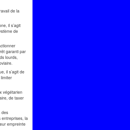
ravail de la
, il s’agit
 système de
actionner
rêt garanti par
ds lourds,
viaire.
, il s’agit de
limiter
ix végétarien
aire, de taxer
s des
 entreprises, la
leur empreinte