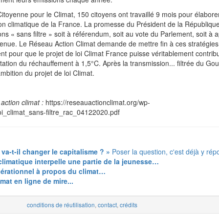
itoyenne pour le Climat, 150 citoyens ont travaillé 9 mois pour élabore
tion climatique de la France. La promesse du Président de la République
s « sans filtre » soit à référendum, soit au vote du Parlement, soit à a
 tenue. Le Réseau Action Climat demande de mettre fin à ces stratégies
nt pour que le projet de loi Climat France puisse véritablement contribu
itation du réchauffement à 1,5°C. Après la transmission... filtrée du G
bition du projet de loi Climat.
action climat :
https://reseauactionclimat.org/wp-
oi_climat_sans-filtre_rac_04122020.pdf
 va-t-il changer le capitalisme ? »
Poser la question, c'est déjà y rép
climatique interpelle une partie de la jeunesse…
nérationnel à propos du climat…
imat en ligne de mire...
conditions de réutilisation
,
contact
,
crédits