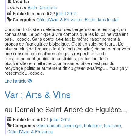
Crédits:
textes par
Alain Dartigues
Publié le
mercredi
22
jui
llet
2015
Catégories
Côte d'Azur & Provence
,
Pieds dans le plat
Christian Estrosi en défendeur des bergers contre les loups, on
connaissait. Le politique a vite compris que les loups ne votaient
pas… désolé. Sans doute a-t-il fait le même raisonnement à
propos de l'agricultrice biologique. C'est un sujet porteur… De
plus en plus de Français font l'effort (financier) de se tourner vers
une consommation alimentaire plus respectueuse de
l’environnement (moins de pesticides, protection de la
biodiversité) et meilleure pour la santé. Si ce n'est pas du
recyclage politique autrement dit du
green washing
…, mais ça y
ressemble… désolé.
Lire l'article
Var : Arts & Vins
au Domaine Saint André de Figuière...
Publié le
mardi
21
jui
llet
2015
Catégories
Gastronomie, œnologie, hôtellerie, tourisme
,
Côte d'Azur & Provence