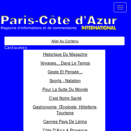
Toggl
navig
Paris Côte d'Azur
Magazine d'informations et de commentaires
Aller Au Contenu
Catégories
Historique Du Magazine
Voyages... Dans Le Temps
Geste Et Pensée...
Sports - Natation
Pour La Suite Du Monde
C'est Notre Santé
Gastronomie, Œnologie, Hôtellerie,
Tourisme
Cannes Pays De Lérins
Côte D'Azur & Provence