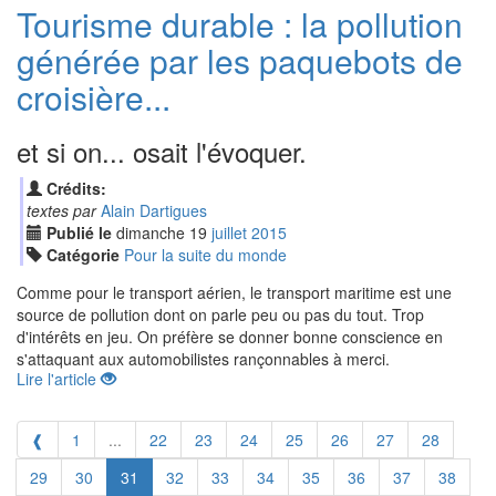
Tourisme durable : la pollution
générée par les paquebots de
croisière...
et si on... osait l'évoquer.
Crédits:
textes par
Alain Dartigues
Publié le
dimanche
19
jui
llet
2015
Catégorie
Pour la suite du monde
Comme pour le transport aérien, le transport maritime est une
source de pollution dont on parle peu ou pas du tout. Trop
d'intérêts en jeu. On préfère se donner bonne conscience en
s'attaquant aux automobilistes rançonnables à merci.
Lire l'article
❰
1
...
22
23
24
25
26
27
28
29
30
31
32
33
34
35
36
37
38