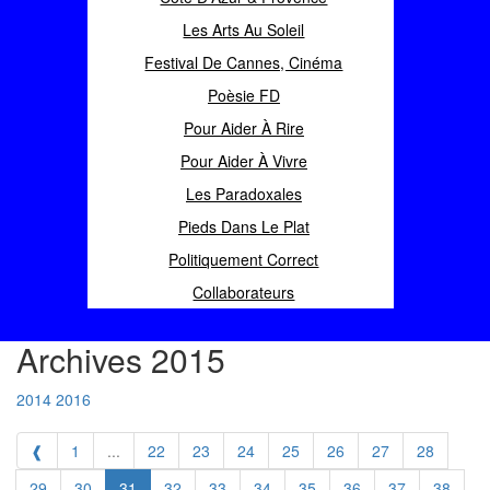
Les Arts Au Soleil
Festival De Cannes, Cinéma
Poèsie FD
Pour Aider À Rire
Pour Aider À Vivre
Les Paradoxales
Pieds Dans Le Plat
Politiquement Correct
Collaborateurs
Archives 2015
2014
2016
❰
1
...
22
23
24
25
26
27
28
29
30
31
32
33
34
35
36
37
38