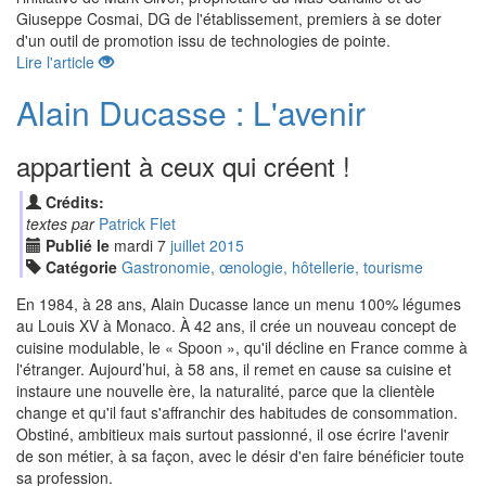
Giuseppe Cosmai, DG de l'établissement, premiers à se doter
d'un outil de promotion issu de technologies de pointe.
Lire l'article
Alain Ducasse : L'avenir
appartient à ceux qui créent !
Crédits:
textes par
Patrick Flet
Publié le
mardi
7
jui
llet
2015
Catégorie
Gastronomie, œnologie, hôtellerie, tourisme
En 1984, à 28 ans, Alain Ducasse lance un menu 100% légumes
au Louis XV à Monaco. À 42 ans, il crée un nouveau concept de
cuisine modulable, le « Spoon », qu'il décline en France comme à
l'étranger. Aujourd’hui, à 58 ans, il remet en cause sa cuisine et
instaure une nouvelle ère, la naturalité, parce que la clientèle
change et qu'il faut s'affranchir des habitudes de consommation.
Obstiné, ambitieux mais surtout passionné, il ose écrire l'avenir
de son métier, à sa façon, avec le désir d'en faire bénéficier toute
sa profession.