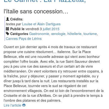
l'Italie sans concession…
Crédits:
textes par
Louise et Alain Dartigues
Publié le
vendredi
3
jui
llet
2015
Catégories
Gastronomie, œnologie, hôtellerie, tourisme
,
Cannes Pays de Lérins
Ouvert en juin dernier après 4 mois de travaux ce restaurant
propose une cuisine résolument… italienne. Sur la Place
Bellevue, elle est une nouvelle adresse qui vient avec bonheur
compléter l'offre locale. Avec elle, la rue Saint-Sauveur devient
peu à peu une rue des saveurs et d'un certain art de vivre
méditerranéen. On vient volontiers s'y retrouver entre copains, à
la fraîche, pour y déjeuner, y passer y moment agréable, ou y
dîner jusqu'à tard dans la nuit. Les restaurants installés sur la
Place Bellevue, tournée vers le sud se régalent de cet
environnement villageois. On est ici loin de l'encombrement de la
Croisette et de la rue d’Antibes. On se plaît à prendre le temps à
l'ombre des platanes et des palmiers.
Lire l'article