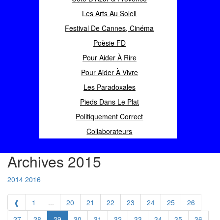
Les Arts Au Soleil
Festival De Cannes, Cinéma
Poèsie FD
Pour Aider À Rire
Pour Aider À Vivre
Les Paradoxales
Pieds Dans Le Plat
Politiquement Correct
Collaborateurs
Archives 2015
2014
2016
❰
1
...
20
21
22
23
24
25
26
27
28
29
30
31
32
33
34
35
36