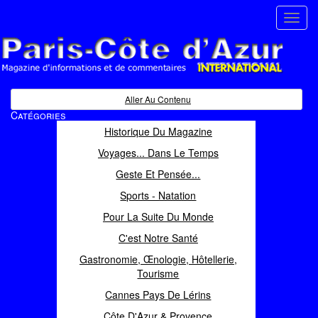
Toggl
navig
Paris Côte d'Azur
Magazine d'informations et de commentaires
Aller Au Contenu
Catégories
Historique Du Magazine
Voyages... Dans Le Temps
Geste Et Pensée...
Sports - Natation
Pour La Suite Du Monde
C'est Notre Santé
Gastronomie, Œnologie, Hôtellerie,
Tourisme
Cannes Pays De Lérins
Côte D'Azur & Provence