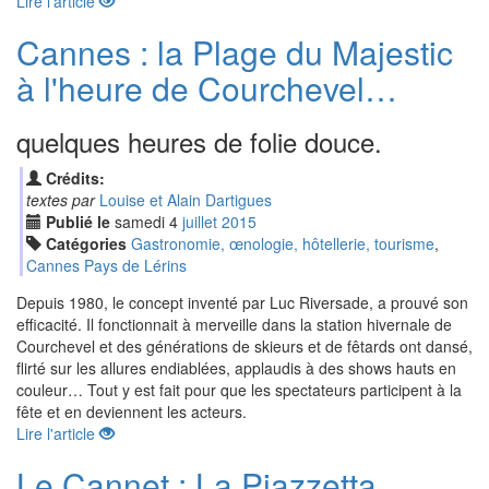
Lire l'article
Cannes : la Plage du Majestic
à l'heure de Courchevel…
quelques heures de folie douce.
Crédits:
textes par
Louise et Alain Dartigues
Publié le
samedi
4
jui
llet
2015
Catégories
Gastronomie, œnologie, hôtellerie, tourisme
,
Cannes Pays de Lérins
Depuis 1980, le concept inventé par Luc Riversade, a prouvé son
efficacité. Il fonctionnait à merveille dans la station hivernale de
Courchevel et des générations de skieurs et de fêtards ont dansé,
flirté sur les allures endiablées, applaudis à des shows hauts en
couleur… Tout y est fait pour que les spectateurs participent à la
fête et en deviennent les acteurs.
Lire l'article
Le Cannet : La Piazzetta,