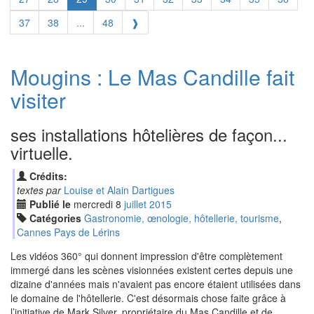
37
38
...
48
❱
Mougins : Le Mas Candille fait
visiter
ses installations hôtelières de façon...
virtuelle.
Crédits:
textes par
Louise et Alain Dartigues
Publié le
mercredi
8
jui
llet
2015
Catégories
Gastronomie, œnologie, hôtellerie, tourisme
,
Cannes Pays de Lérins
Les vidéos 360° qui donnent impression d'être complètement
immergé dans les scènes visionnées existent certes depuis une
dizaine d'années mais n'avaient pas encore étaient utilisées dans
le domaine de l'hôtellerie. C'est désormais chose faite grâce à
l’initiative de Mark Silver, propriétaire du Mas Candille et de