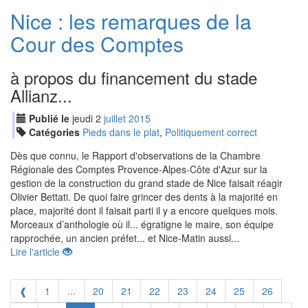
Nice : les remarques de la
Cour des Comptes
à propos du financement du stade
Allianz...
Publié le
jeudi
2
jui
llet
2015
Catégories
Pieds dans le plat
,
Politiquement correct
Dès que connu, le Rapport d'observations de la Chambre
Régionale des Comptes Provence-Alpes-Côte d'Azur sur la
gestion de la construction du grand stade de Nice faisait réagir
Olivier Bettati. De quoi faire grincer des dents à la majorité en
place, majorité dont il faisait parti il y a encore quelques mois.
Morceaux d’anthologie où il... égratigne le maire, son équipe
rapprochée, un ancien préfet... et Nice-Matin aussi...
Lire l'article
❰
1
...
20
21
22
23
24
25
26