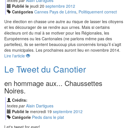
textes par
Alain Dartigues
Publié le
jeudi
20
sep
tembre
2012
Catégories
Cannes Pays de Lérins
,
Politiquement correct
Une élection en chasse une autre au risque de lasser les citoyens
et les décourager de se rendre aux urnes. Mais si certains
électeurs ont du mal à se motiver pour les Régionales, les
Européennes ou les Cantonales (ne parlons même pas des
partielles), ils se sentent beaucoup plus concernés lorsqu’il s’agit
des municipales. Les prochaines auront lieu en novembre 2014.
Lire l'article
Le Tweet du Canotier
en hommage aux... Chaussettes
Noires.
Crédits:
textes par
Alain Dartigues
Publié le
mercredi
19
sep
tembre
2012
Catégorie
Pieds dans le plat
Let's tweet for ever!