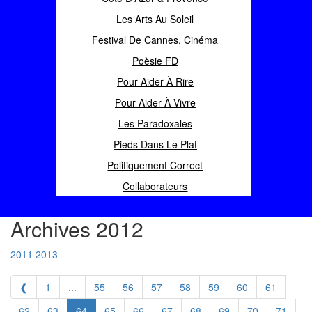
Les Arts Au Soleil
Festival De Cannes, Cinéma
Poèsie FD
Pour Aider À Rire
Pour Aider À Vivre
Les Paradoxales
Pieds Dans Le Plat
Politiquement Correct
Collaborateurs
Archives 2012
2011
2013
❰
1
...
55
56
57
58
59
60
61
62
63
64
65
66
67
68
69
70
71