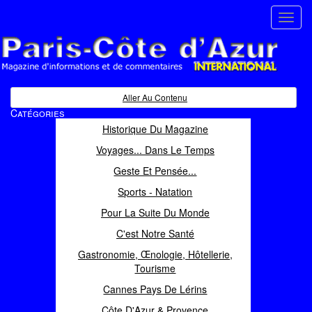
Toggl
navig
Paris Côte d'Azur
Magazine d'informations et de commentaires
Aller Au Contenu
Catégories
Historique Du Magazine
Voyages... Dans Le Temps
Geste Et Pensée...
Sports - Natation
Pour La Suite Du Monde
C'est Notre Santé
Gastronomie, Œnologie, Hôtellerie,
Tourisme
Cannes Pays De Lérins
Côte D'Azur & Provence