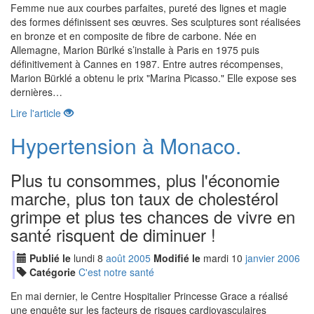
Femme nue aux courbes parfaites, pureté des lignes et magie
des formes définissent ses œuvres. Ses sculptures sont réalisées
en bronze et en composite de fibre de carbone. Née en
Allemagne, Marion Bürlké s’installe à Paris en 1975 puis
définitivement à Cannes en 1987. Entre autres récompenses,
Marion Bürklé a obtenu le prix "Marina Picasso." Elle expose ses
dernières…
Lire l'article
Hypertension à Monaco.
Plus tu consommes, plus l'économie
marche, plus ton taux de cholestérol
grimpe et plus tes chances de vivre en
santé risquent de diminuer !
Publié le
lundi
8
aoû
t
2005
Modifié le
mardi
10
jan
vier
2006
Catégorie
C'est notre santé
En mai dernier, le Centre Hospitalier Princesse Grace a réalisé
une enquête sur les facteurs de risques cardiovasculaires