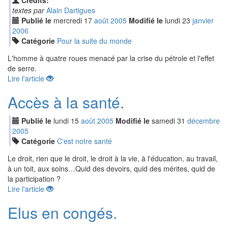
Crédits:
textes par
Alain Dartigues
Publié le
mercredi
17
aoû
t
2005
Modifié le
lundi
23
jan
vier
2006
Catégorie
Pour la suite du monde
L'homme à quatre roues menacé par la crise du pétrole et l'effet
de serre.
Lire l'article
Accès à la santé.
Publié le
lundi
15
aoû
t
2005
Modifié le
samedi
31
déc
embre
2005
Catégorie
C'est notre santé
Le droit, rien que le droit, le droit à la vie, à l'éducation, au travail,
à un toit, aux soins…Quid des devoirs, quid des mérites, quid de
la participation ?
Lire l'article
Elus en congés.