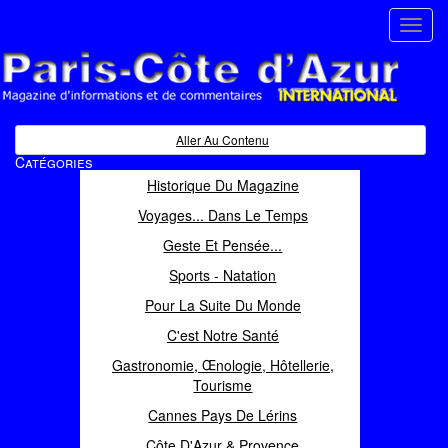
Toggl
navig
Paris Côte d'Azur
Magazine d'informations et de commentaires
Aller Au Contenu
Catégories
Historique Du Magazine
Voyages... Dans Le Temps
Geste Et Pensée...
Sports - Natation
Pour La Suite Du Monde
C'est Notre Santé
Gastronomie, Œnologie, Hôtellerie,
Tourisme
Cannes Pays De Lérins
Côte D'Azur & Provence