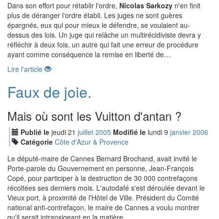
Dans son effort pour rétablir l'ordre,
Nicolas Sarkozy
n'en finit
plus de déranger l'ordre établi. Les juges ne sont guères
épargnés, eux qui pour mieux le défendre, se voulaient au-
dessus des lois. Un juge qui relâche un multirécidiviste devra y
réfléchir à deux fois, un autre qui fait une erreur de procédure
ayant comme conséquence la remise en liberté de…
Lire l'article
Faux de joie.
Mais où sont les Vuitton d'antan ?
Publié le
jeudi
21
jui
llet
2005
Modifié le
lundi
9
jan
vier
2006
Catégorie
Côte d'Azur & Provence
Le député-maire de Cannes Bernard Brochand, avait invité le
Porte-parole du Gouvernement en personne, Jean-François
Copé, pour participer à la destruction de 30 000 contrefaçons
récoltées ses derniers mois. L'autodafé s'est déroulée devant le
Vieux port, à proximité de l'Hôtel de Ville. Président du Comité
national anti-contrefaçon, le maire de Cannes a voulu montrer
qu'il serait intransigeant en la matière.…