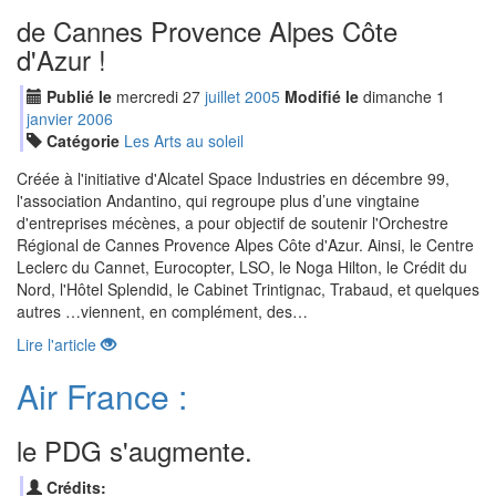
de Cannes Provence Alpes Côte
d'Azur !
Publié le
mercredi
27
jui
llet
2005
Modifié le
dimanche
1
jan
vier
2006
Catégorie
Les Arts au soleil
Créée à l'initiative d'Alcatel Space Industries en décembre 99,
l'association Andantino, qui regroupe plus d’une vingtaine
d'entreprises mécènes, a pour objectif de soutenir l'Orchestre
Régional de Cannes Provence Alpes Côte d'Azur. Ainsi, le Centre
Leclerc du Cannet, Eurocopter, LSO, le Noga Hilton, le Crédit du
Nord, l'Hôtel Splendid, le Cabinet Trintignac, Trabaud, et quelques
autres …viennent, en complément, des…
Lire l'article
Air France :
le PDG s'augmente.
Crédits: