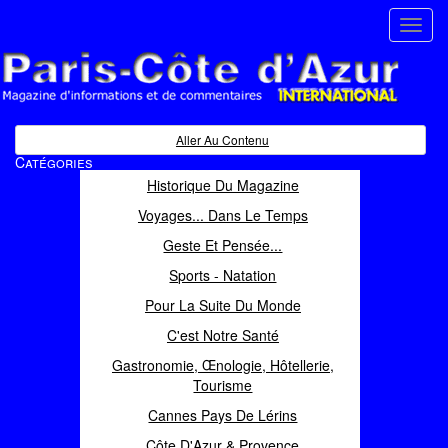
Toggl
navig
Paris Côte d'Azur
Magazine d'informations et de commentaires
Aller Au Contenu
Catégories
Historique Du Magazine
Voyages... Dans Le Temps
Geste Et Pensée...
Sports - Natation
Pour La Suite Du Monde
C'est Notre Santé
Gastronomie, Œnologie, Hôtellerie,
Tourisme
Cannes Pays De Lérins
Côte D'Azur & Provence