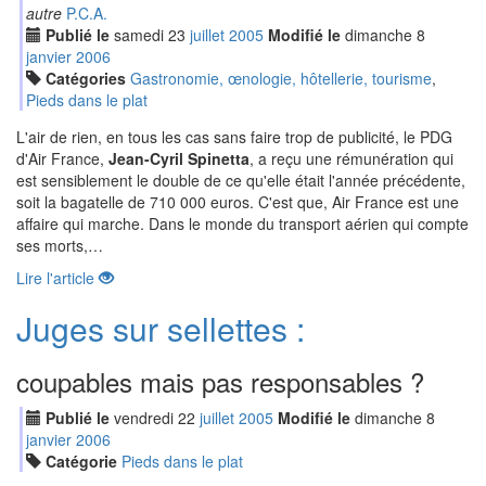
autre
P.C.A.
Publié le
samedi
23
jui
llet
2005
Modifié le
dimanche
8
jan
vier
2006
Catégories
Gastronomie, œnologie, hôtellerie, tourisme
,
Pieds dans le plat
L'air de rien, en tous les cas sans faire trop de publicité, le PDG
d'Air France,
Jean-Cyril Spinetta
, a reçu une rémunération qui
est sensiblement le double de ce qu'elle était l'année précédente,
soit la bagatelle de 710 000 euros. C'est que, Air France est une
affaire qui marche. Dans le monde du transport aérien qui compte
ses morts,…
Lire l'article
Juges sur sellettes :
coupables mais pas responsables ?
Publié le
vendredi
22
jui
llet
2005
Modifié le
dimanche
8
jan
vier
2006
Catégorie
Pieds dans le plat