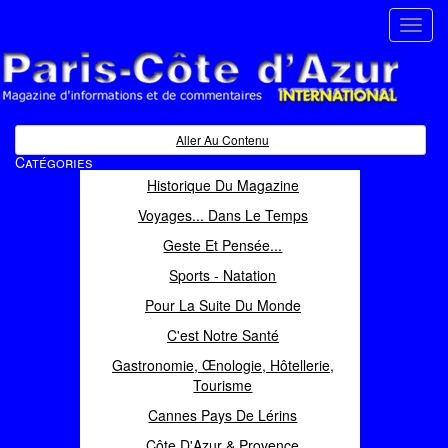
Toggl
navig
Paris Côte d'Azur
Magazine d'informations et de commentaires
Aller Au Contenu
Catégories
Historique Du Magazine
Voyages... Dans Le Temps
Geste Et Pensée...
Sports - Natation
Pour La Suite Du Monde
C'est Notre Santé
Gastronomie, Œnologie, Hôtellerie,
Tourisme
Cannes Pays De Lérins
Côte D'Azur & Provence