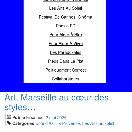
Les Arts Au Soleil
Festival De Cannes, Cinéma
Poèsie FD
Pour Aider À Rire
Pour Aider À Vivre
Les Paradoxales
Pieds Dans Le Plat
Politiquement Correct
Collaborateurs
Art. Marseille au cœur des
styles…
Publié le
samedi
2
mai
2026
Catégories
Côte d'Azur & Provence
,
Les Arts au soleil