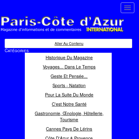
Toggl
navig
Paris Côte d'Azur
Magazine d'informations et de commentaires
Aller Au Contenu
Catégories
Historique Du Magazine
Voyages... Dans Le Temps
Geste Et Pensée...
Sports - Natation
Pour La Suite Du Monde
C'est Notre Santé
Gastronomie, Œnologie, Hôtellerie,
Tourisme
Cannes Pays De Lérins
Côte D'Azur & Provence