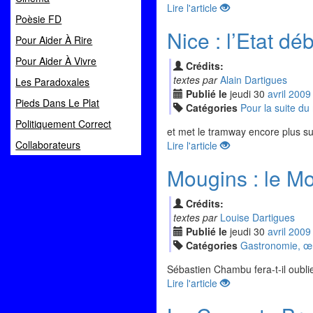
Lire l'article
Poèsie FD
Nice : l’Etat dé
Pour Aider À Rire
Pour Aider À Vivre
Crédits:
textes par
Alain Dartigues
Les Paradoxales
Publié le
jeudi
30
avr
il
2009
Pieds Dans Le Plat
Catégories
Pour la suite d
Politiquement Correct
et met le tramway encore plus su
Collaborateurs
Lire l'article
Mougins : le Mou
Crédits:
textes par
Louise Dartigues
Publié le
jeudi
30
avr
il
2009
Catégories
Gastronomie, œno
Sébastien Chambu fera-t-il oubli
Lire l'article