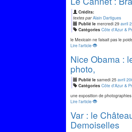
Le Cannet : Br
Crédits:
textes par
Alain Dartigues
Publié le
mercredi
29
avr
il
2
Catégories
Côte d'Azur & P
le Mexicain ne faisait pas le poi
Lire l'article
Nice Obama : l
photo,
Publié le
samedi
25
avr
il
20
Catégories
Côte d'Azur & P
une exposition de photographie
Lire l'article
Var : le Châtea
Demoiselles