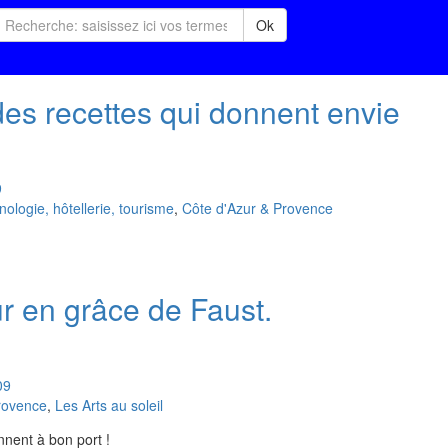
Ok
es recettes qui donnent envie
9
logie, hôtellerie, tourisme
,
Côte d'Azur & Provence
r en grâce de Faust.
09
rovence
,
Les Arts au soleil
nnent à bon port !