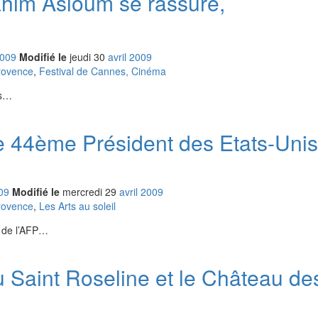
ahim Asloum se rassure,
009
Modifié le
jeudi
30
avr
il
2009
rovence
,
Festival de Cannes, Cinéma
ds…
e 44ème Président des Etats-Unis
09
Modifié le
mercredi
29
avr
il
2009
rovence
,
Les Arts au soleil
s de l’AFP…
u Saint Roseline et le Château de