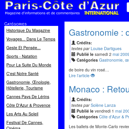
Paris Côte d'Azur
Catégories
Magazine d'informations et de commentaires
Gastronomie : d
Historique Du Magazine
Voyages... Dans Le Temps
Crédits:
Geste Et Pensée...
textes par
Louise Dartigues
Publié le
samedi
2
mai
200
Sports - Natation
Catégories
Gastronomie, œno
Pour La Suite Du Monde
de boire du vin rosé…
C'est Notre Santé
Lire l'article
Gastronomie, Œnologie,
Monaco : Retou
Hôtellerie, Tourisme
Cannes Pays De Lérins
Crédits:
Côte D'Azur & Provence
textes par
Solène Lanza
Publié le
vendredi
1
mai
20
Les Arts Au Soleil
Catégories
Côte d'Azur & P
Festival De Cannes,
Les ballets de Monte-Carlo revie
Cinéma