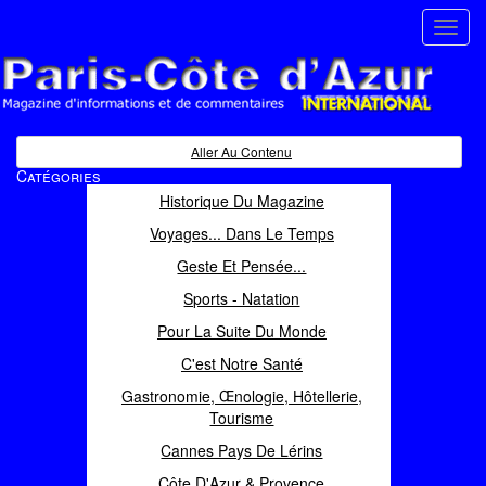
Toggl
navig
Paris Côte d'Azur
Magazine d'informations et de commentaires
Aller Au Contenu
Catégories
Historique Du Magazine
Voyages... Dans Le Temps
Geste Et Pensée...
Sports - Natation
Pour La Suite Du Monde
C'est Notre Santé
Gastronomie, Œnologie, Hôtellerie,
Tourisme
Cannes Pays De Lérins
Côte D'Azur & Provence