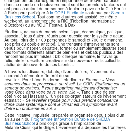
changement de paradigme et l'importance de trouver sa place
dans ce monde en bouleversement sont les premiers facteurs qui
ont poussé autant de personnes à fouler le pavé de la Cité Fertile
à Paris pour participer à
la COP1 Etudiante
soutenue par
Skema
Business School.
Tout comme d'autres ont assisté, ce même
week-end, au lancement de la RIO (Rebellion Internationale
d'Octobre) ou au YOUF Festival à Dax.
Étudiants, acteurs du monde scientifique, économique, politique,
associatif, tous étaient réunis pour questionner le système actuel.
Au total, plus de 1 100 personnes le samedi et 700 le dimanche,
soit près du double anticipé. Une trentaine d'intervenants sont
venus pour inspirer, débattre, former ou simplement discuter sous
des formats différents allant de plénières et débats publics à des
rencontres plus intimistes : bibliothèque humaine, le travail qui
relie, atelier d'écriture créative sur de nouveaux récits collectifs,
atelier de découverte de ses talents...
A travers les discours, débats, divers ateliers, l'événement a
cherché à démontrer l'intérêt de se
réveiller. Pour Léna Felderhoff, étudiante à Skema :
« Nous
sommes dans un processus, un réveil. La COP1 Etudiante est un
semeur de graines. Il vous appartient maintenant d'organiser
votre Cop1 dans votre pays, votre ville »
. Tandis que de son
côté Nicolas Hassanaly, l'un des co-organisateurs de l'événement
estimait :
«
Se réveiller signifie pour nous prendre conscience
d'une crise systémique dont le climat est un symptôme avant
d'être un problème en soi. »
Cette initiative, impulsée, préparée et organisée depuis plus d'un
an au sein du
Programme Innovation Durable de SKEMA
Business School
a pris corps grâce à l'implication de
Mélanie Ciussi qui le dirige. L'événement a dépassé les frontières