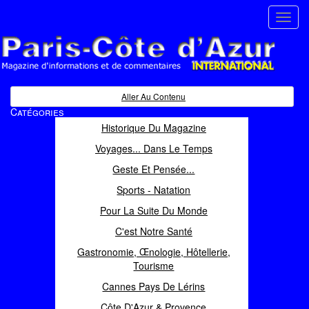
Toggl
navig
Paris Côte d'Azur
Magazine d'informations et de commentaires
Aller Au Contenu
Catégories
Historique Du Magazine
Voyages... Dans Le Temps
Geste Et Pensée...
Sports - Natation
Pour La Suite Du Monde
C'est Notre Santé
Gastronomie, Œnologie, Hôtellerie,
Tourisme
Cannes Pays De Lérins
Côte D'Azur & Provence