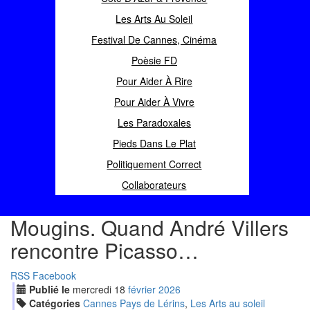
Les Arts Au Soleil
Festival De Cannes, Cinéma
Poèsie FD
Pour Aider À Rire
Pour Aider À Vivre
Les Paradoxales
Pieds Dans Le Plat
Politiquement Correct
Collaborateurs
Mougins. Quand André Villers
rencontre Picasso…
RSS
Facebook
Publié le
mercredi
18
fév
rier
2026
Catégories
Cannes Pays de Lérins
,
Les Arts au soleil