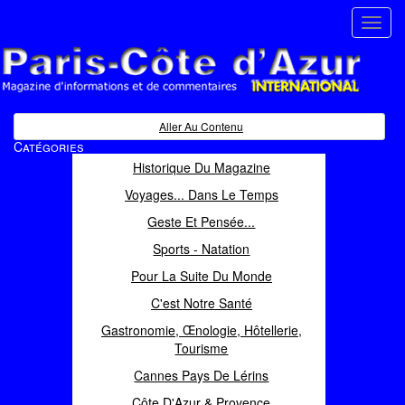
Toggl
navig
Paris Côte d'Azur
Magazine d'informations et de commentaires
Aller Au Contenu
Catégories
Historique Du Magazine
Voyages... Dans Le Temps
Geste Et Pensée...
Sports - Natation
Pour La Suite Du Monde
C'est Notre Santé
Gastronomie, Œnologie, Hôtellerie,
Tourisme
Cannes Pays De Lérins
Côte D'Azur & Provence