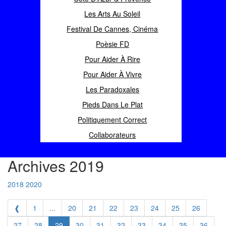
Les Arts Au Soleil
Festival De Cannes, Cinéma
Poèsie FD
Pour Aider À Rire
Pour Aider À Vivre
Les Paradoxales
Pieds Dans Le Plat
Politiquement Correct
Collaborateurs
Archives 2019
2018
2020
❰
1
...
20
21
22
23
24
25
26
27
28
29
30
31
32
33
34
35
36