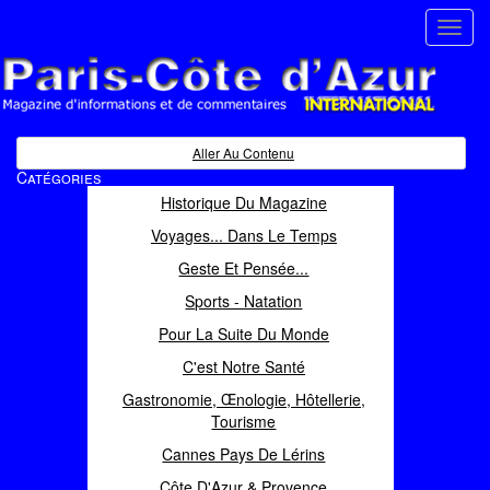
Toggl
navig
Paris Côte d'Azur
Magazine d'informations et de commentaires
Aller Au Contenu
Catégories
Historique Du Magazine
Voyages... Dans Le Temps
Geste Et Pensée...
Sports - Natation
Pour La Suite Du Monde
C'est Notre Santé
Gastronomie, Œnologie, Hôtellerie,
Tourisme
Cannes Pays De Lérins
Côte D'Azur & Provence