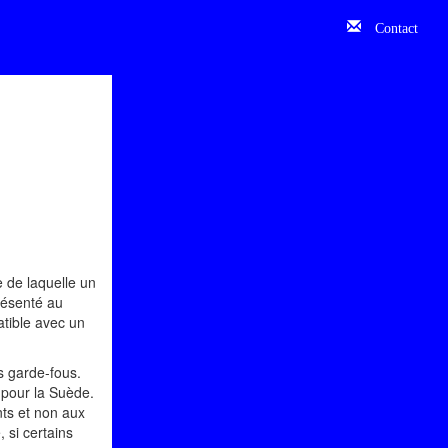
Contact
 de laquelle un
présenté au
atible avec un
s garde-fous.
 pour la Suède.
nts et non aux
 si certains