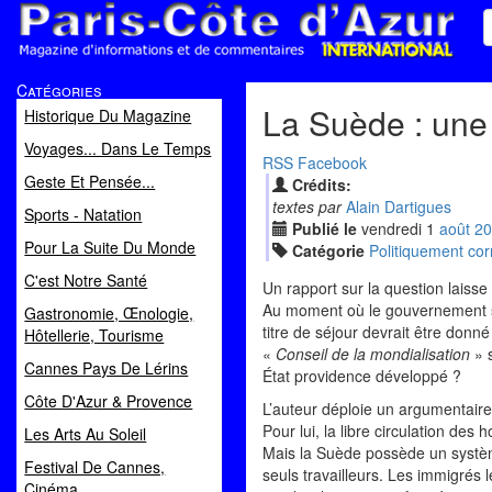
Paris Côte d'Azur
Catégories
Magazine d'informations et de commentaires
La Suède : une
Historique Du Magazine
Voyages... Dans Le Temps
RSS
Facebook
Geste Et Pensée...
Crédits:
textes par
Alain Dartigues
Sports - Natation
Publié le
vendredi
1
aoû
t
20
Pour La Suite Du Monde
Catégorie
Politiquement cor
C'est Notre Santé
Un rapport sur la question laisse
Au moment où le gouvernement sué
Gastronomie, Œnologie,
titre de séjour devrait être donn
Hôtellerie, Tourisme
«
Conseil de la mondialisation
» s
Cannes Pays De Lérins
État providence développé ?
Côte D'Azur & Provence
L’auteur déploie un argumentaire
Pour lui, la libre circulation de
Les Arts Au Soleil
Mais la Suède possède un système
Festival De Cannes,
seuls travailleurs. Les immigrés 
Cinéma