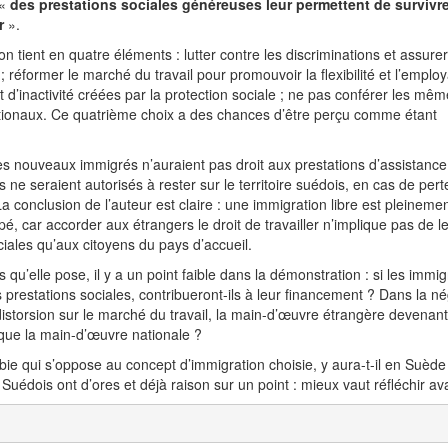
 «
des prestations sociales généreuses leur permettent de survivr
r
».
ion tient en quatre éléments : lutter contre les discriminations et assurer
 réformer le marché du travail pour promouvoir la flexibilité et l’employab
d’inactivité créées par la protection sociale ; ne pas conférer les mêm
tionaux. Ce quatrième choix a des chances d’être perçu comme étant
les nouveaux immigrés n’auraient pas droit aux prestations d’assistanc
 ne seraient autorisés à rester sur le territoire suédois, en cas de pert
a conclusion de l’auteur est claire : une immigration libre est pleineme
, car accorder aux étrangers le droit de travailler n’implique pas de l
iales qu’aux citoyens du pays d’accueil.
qu’elle pose, il y a un point faible dans la démonstration : si les immi
s prestations sociales, contribueront-ils à leur financement ? Dans la né
distorsion sur le marché du travail, la main-d’œuvre étrangère devenan
 que la main-d’œuvre nationale ?
ie qui s’oppose au concept d’immigration choisie, y aura-t-il en Suèd
Suédois ont d’ores et déjà raison sur un point : mieux vaut réfléchir av