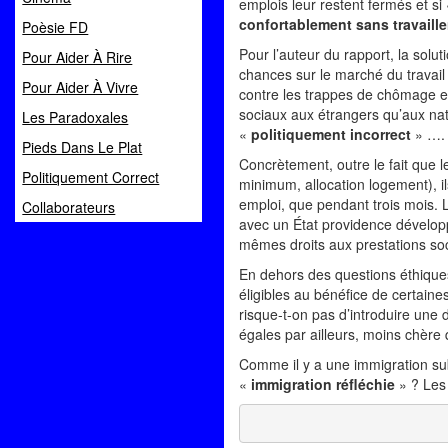
emplois leur restent fermés et si
confortablement sans travaille
Poèsie FD
Pour l’auteur du rapport, la solut
Pour Aider À Rire
chances sur le marché du travail ;
Pour Aider À Vivre
contre les trappes de chômage et 
sociaux aux étrangers qu’aux na
Les Paradoxales
«
politiquement incorrect
» ….
Pieds Dans Le Plat
Concrètement, outre le fait que 
Politiquement Correct
minimum, allocation logement), ils
emploi, que pendant trois mois. L
Collaborateurs
avec un État providence développé
mêmes droits aux prestations soc
En dehors des questions éthiques 
éligibles au bénéfice de certaine
risque-t-on pas d’introduire une 
égales par ailleurs, moins chère
Comme il y a une immigration sub
«
immigration réfléchie
» ? Les 