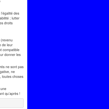
e
 l’égalité des
ilité ; lutter
es droits
e (revenu
e de leur
nt compatible
eur donner les
grés ne sont pas
gative, ne
t, toutes choses
e une
ant qu’après !