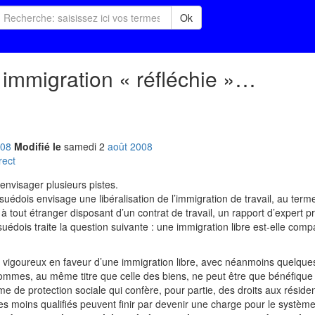
Ok
 immigration « réfléchie »…
08
Modifié le
samedi
2
aoû
t
2008
rect
 envisager plusieurs pistes.
dois envisage une libéralisation de l’immigration de travail, au terme
é à tout étranger disposant d’un contrat de travail, un rapport d’expert 
uédois traite la question suivante : une immigration libre est-elle comp
 vigoureux en faveur d’une immigration libre, avec néanmoins quelque
s hommes, au même titre que celle des biens, ne peut être que bénéfique
 de protection sociale qui confère, pour partie, des droits aux réside
les moins qualifiés peuvent finir par devenir une charge pour le système,