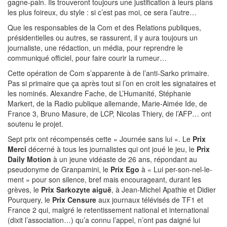
gagne-pain. Ils trouveront toujours une justification à leurs plans
les plus foireux, du style : si c’est pas moi, ce sera l’autre…
Que les responsables de la Com et des Relations publiques,
présidentielles ou autres, se rassurent, il y aura toujours un
journaliste, une rédaction, un média, pour reprendre le
communiqué officiel, pour faire courir la rumeur…
Cette opération de Com s’apparente à de l’anti-Sarko primaire.
Pas si primaire que ça après tout si l’on en croit les signataires et
les nominés. Alexandre Fache, de L’Humanité, Stéphanie
Markert, de la Radio publique allemande, Marie-Aimée Ide, de
France 3, Bruno Masure, de LCP, Nicolas Thiery, de l’AFP… ont
soutenu le projet.
Sept prix ont récompensés cette « Journée sans lui ». Le
Prix
Merci
décerné à tous les journalistes qui ont joué le jeu, le
Prix
Daily Motion
à un jeune vidéaste de 26 ans, répondant au
pseudonyme de Granpamini, le
Prix Ego
à « Lui per-son-nel-le-
ment » pour son silence, bref mais encourageant, durant les
grèves, le
Prix Sarkozyte aiguë
, à Jean-Michel Apathie et Didier
Pourquery, le
Prix Censure
aux journaux télévisés de TF1 et
France 2 qui, malgré le retentissement national et international
(dixit l’association…) qu’a connu l’appel, n’ont pas daigné lui