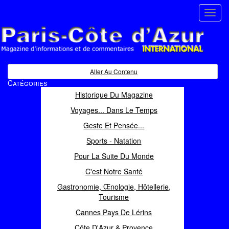
Toggl
navig
Paris Côte d'Azur
Magazine d'informations et de commentaires
Aller Au Contenu
Catégories
Historique Du Magazine
Voyages... Dans Le Temps
Geste Et Pensée...
Sports - Natation
Pour La Suite Du Monde
C'est Notre Santé
Gastronomie, Œnologie, Hôtellerie,
Tourisme
Cannes Pays De Lérins
Côte D'Azur & Provence