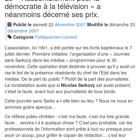
démocratie à la télévision » a
néanmoins décerné ses prix.
Publié le
samedi
22
déc
embre
2007
Modifié le
dimanche
23
déc
embre
2007
Catégorie
Politiquement correct
L’association, loi 1901, a été portée sur les fonts baptismaux le 7
juillet dernier. Première initiative, l’organisation d’une « Journée
sans Sarkozy dans les médias » programmée pour le 30
novembre. Cette opération était destinée à prouver qu’il y avait un
ras le bol de la présence obsédante du chef de l’Etat dans les
médias. De la part du public ? Plutôt de la part des journalistes.
La constatation aussi que si
Nicolas Sarkozy
est aussi présent,
c’était la faute, avant tout aux journalistes de tous bords.
Cette journée sans Sarko a-t-elle bien eu lieu ? Nous ne nous en
sommes guère aperçus…
Ce réflexe judéo-chrétien : c’est ma faute, c’est ma très grande
faute… servira-t-il à quelque chose ? C’est peu probable, car les
professionnels de l’information sont prêts à tout ou presque pour
avoir un scoop, pour griller le copain de rédaction… c’est leur