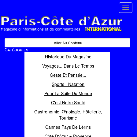
Toggl
navig
Paris Côte d'Azur
Magazine d'informations et de commentaires
Aller Au Contenu
Catégories
Historique Du Magazine
Voyages... Dans Le Temps
Geste Et Pensée...
Sports - Natation
Pour La Suite Du Monde
C'est Notre Santé
Gastronomie, Œnologie, Hôtellerie,
Tourisme
Cannes Pays De Lérins
Côte D'Azur & Provence