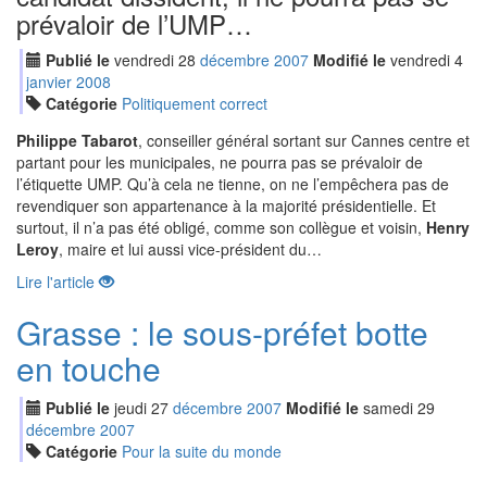
prévaloir de l’UMP…
Publié le
vendredi
28
déc
embre
2007
Modifié le
vendredi
4
jan
vier
2008
Catégorie
Politiquement correct
Philippe Tabarot
, conseiller général sortant sur Cannes centre et
partant pour les municipales, ne pourra pas se prévaloir de
l’étiquette UMP. Qu’à cela ne tienne, on ne l’empêchera pas de
revendiquer son appartenance à la majorité présidentielle. Et
surtout, il n’a pas été obligé, comme son collègue et voisin,
Henry
Leroy
, maire et lui aussi vice-président du…
Lire l'article
Grasse : le sous-préfet botte
en touche
Publié le
jeudi
27
déc
embre
2007
Modifié le
samedi
29
déc
embre
2007
Catégorie
Pour la suite du monde