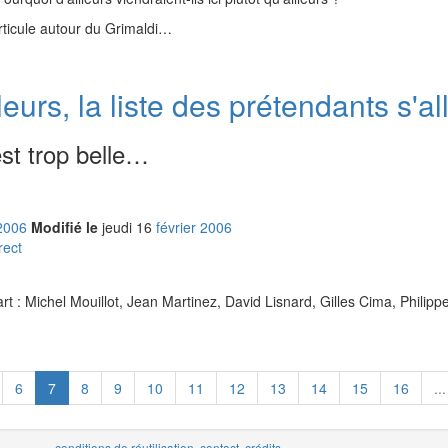
articule autour du Grimaldi…
eurs, la liste des prétendants s'al
est trop belle…
2006
Modifié le
jeudi
16
fév
rier
2006
rect
t : Michel Mouillot, Jean Martinez, David Lisnard, Gilles Cima, Philipp
6
7
8
9
10
11
12
13
14
15
16
...
conditions de réutilisation
,
contact
,
crédits