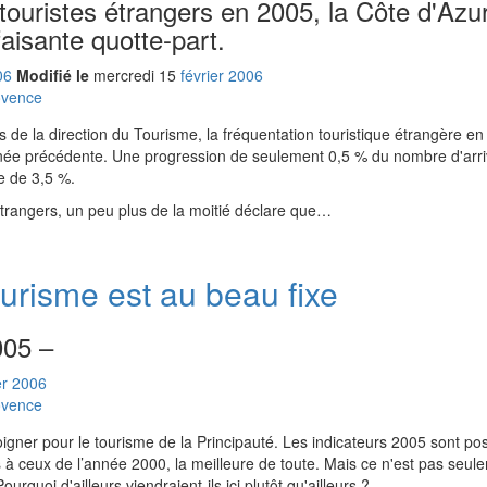
 touristes étrangers en 2005, la Côte d'Azu
aisante quotte-part.
06
Modifié le
mercredi
15
fév
rier
2006
ovence
 de la direction du Tourisme, la fréquentation touristique étrangère en
'année précédente. Une progression de seulement 0,5 % du nombre d'arr
e de 3,5 %.
 étrangers, un peu plus de la moitié déclare que…
urisme est au beau fixe
005 –
er
2006
ovence
gner pour le tourisme de la Principauté. Les indicateurs 2005 sont posit
à ceux de l’année 2000, la meilleure de toute. Mais ce n'est pas seul
ourquoi d'ailleurs viendraient-ils ici plutôt qu'ailleurs ?