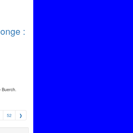
longe :
e Buerch.
52
❱