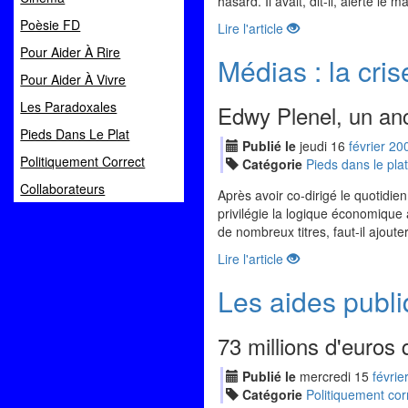
hasard. Il avait, dit-il, alerté 
Poèsie FD
Lire l'article
Pour Aider À Rire
Médias : la cris
Pour Aider À Vivre
Les Paradoxales
Edwy Plenel, un anc
Pieds Dans Le Plat
Publié le
jeudi
16
fév
rier
20
Politiquement Correct
Catégorie
Pieds dans le plat
Collaborateurs
Après avoir co-dirigé le quotidie
privilégie la logique économique a
de nombreux titres, faut-il ajoute
Lire l'article
Les aides publiq
73 millions d'euros 
Publié le
mercredi
15
fév
rie
Catégorie
Politiquement cor