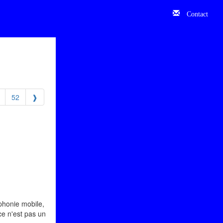
Contact
52
❱
éphonie mobile,
ce n'est pas un