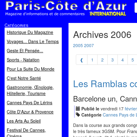
Paris Côte d'Azur
Catégories
Magazine d'informations et de commentaires
Archives 2006
Historique Du Magazine
Voyages... Dans Le Temps
2005
2007
Geste Et Pensée...
Sports - Natation
❰
1
2
3
4
5
Pour La Suite Du Monde
C'est Notre Santé
Les Ramblas con
Gastronomie, Œnologie,
Hôtellerie, Tourisme
Barcelone un, Cann
Cannes Pays De Lérins
Publié le
vendredi
17
fév
rier
Côte D'Azur & Provence
Catégorie
Cannes Pays de L
Les Arts Au Soleil
Dans la course aux grands congrès
Festival De Cannes,
le très fameux 3GSM. Pour
Fran
Cinéma