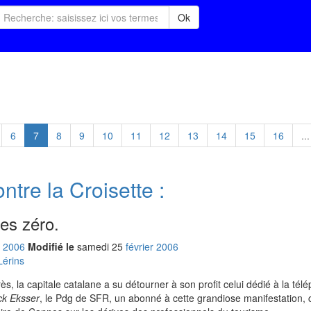
Ok
6
7
8
9
10
11
12
13
14
15
16
...
tre la Croisette :
es zéro.
2006
Modifié le
samedi
25
fév
rier
2006
érins
, la capitale catalane a su détourner à son profit celui dédié à la tél
ck Eksser
, le Pdg de SFR, un abonné à cette grandiose manifestation, 