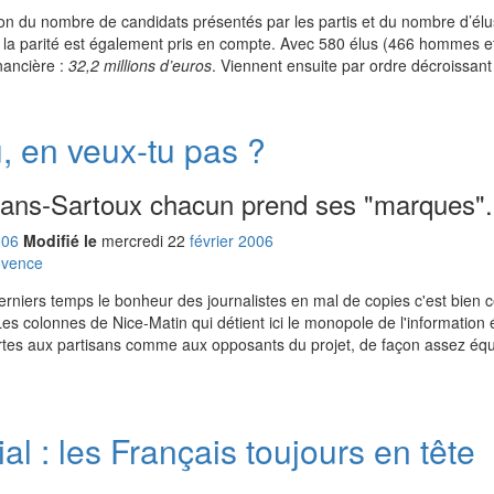
ction du nombre de candidats présentés par les partis et du nombre d’él
 la parité est également pris en compte. Avec 580 élus (466 hommes 
inancière :
32,2 millions d’euros
. Viennent ensuite par ordre décroissan
u, en veux-tu pas ?
ans-Sartoux chacun prend ses "marques".
006
Modifié le
mercredi
22
fév
rier
2006
ovence
s derniers temps le bonheur des journalistes en mal de copies c'est bien 
Les colonnes de Nice-Matin qui détient ici le monopole de l'information 
rtes aux partisans comme aux opposants du projet, de façon assez équi
l : les Français toujours en tête