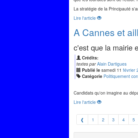
La stratégie de la Principauté s'
Lire l'article
A Cannes et aill
c'est que la mairie 
Crédits:
textes par
Alain Dartigues
Publié le
samedi
11
fév
rier
Catégorie
Politiquement cor
Candidats qu'on imagine au dépar
Lire l'article
❰
1
2
3
4
5