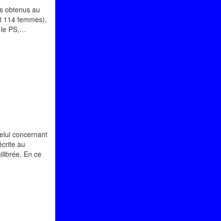
us obtenus au
et 114 femmes),
t le PS,…
celui concernant
écrite au
librée. En ce