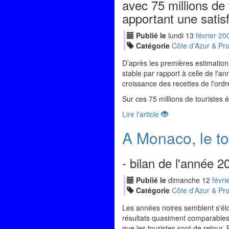
avec 75 millions de
apportant une satisf
Publié le
lundi
13
fév
rier
20
Catégorie
Côte d'Azur & Pr
D’après les premières estimations
stable par rapport à celle de l
croissance des recettes de l'ordr
Sur ces 75 millions de touristes
Lire l'article
A Monaco, le to
- bilan de l'année 2
Publié le
dimanche
12
fév
ri
Catégorie
Côte d'Azur & Pr
Les années noires semblent s'éloi
résultats quasiment comparables 
que les touristes sont de retour. P