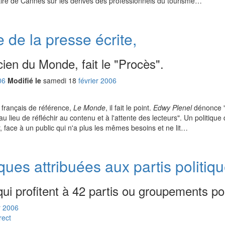
le maire de Cannes sur les dérives des professionnels du tourisme…
e de la presse écrite,
ien du Monde, fait le "Procès".
06
Modifié le
samedi
18
fév
rier
2006
n français de référence,
Le Monde
, il fait le point.
Edwy Plenel
dénonce "
u lieu de réfléchir au contenu et à l'attente des lecteurs". Un politique
r, face à un public qui n'a plus les mêmes besoins et ne lit…
ues attribuées aux partis politiqu
qui profitent à 42 partis ou groupements pol
r
2006
rect