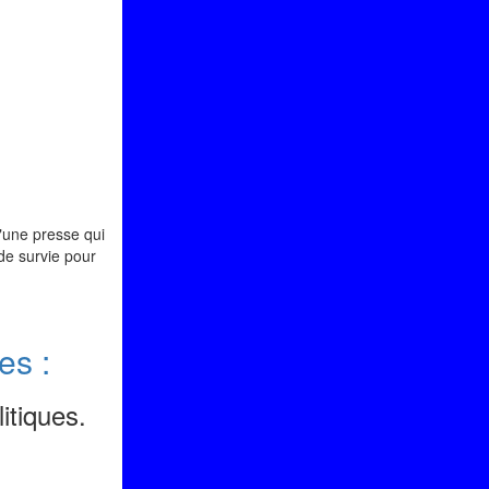
une presse qui
 de survie pour
es :
itiques.