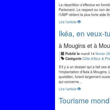
La répartition s’effectue en fon
Parlement. Le respect ou non de
l’UMP obtient la plus forte aide f
Lire l'article
Ikéa, en veux-t
à Mougins et à Mou
Publié le
mardi
14
fév
rier
2
Catégorie
Côte d'Azur & Pr
S'il y a un dossier qui a fait ce
l'implantation d'Ikéa à Mougins. 
quotidien, furent largement ouve
qui concerne…
Lire l'article
Tourisme mondia