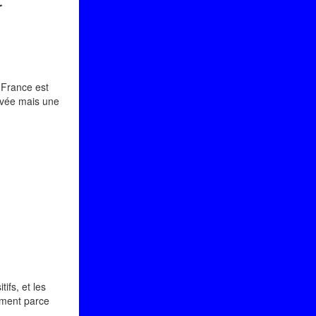
r
 France est
ivée mais une
ifs, et les
ement parce