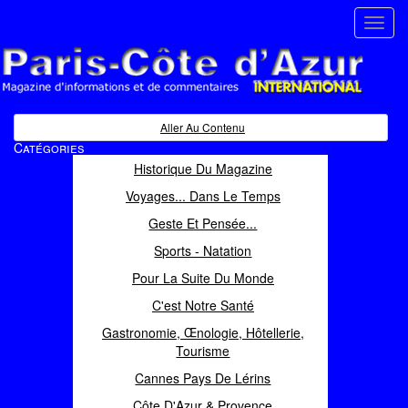
Toggl
navig
Paris Côte d'Azur
Magazine d'informations et de commentaires
Aller Au Contenu
Catégories
Historique Du Magazine
Voyages... Dans Le Temps
Geste Et Pensée...
Sports - Natation
Pour La Suite Du Monde
C'est Notre Santé
Gastronomie, Œnologie, Hôtellerie,
Tourisme
Cannes Pays De Lérins
Côte D'Azur & Provence