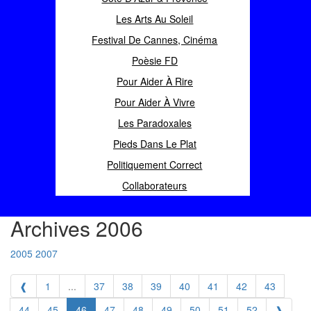
Les Arts Au Soleil
Festival De Cannes, Cinéma
Poèsie FD
Pour Aider À Rire
Pour Aider À Vivre
Les Paradoxales
Pieds Dans Le Plat
Politiquement Correct
Collaborateurs
Archives 2006
2005
2007
❰
1
...
37
38
39
40
41
42
43
44
45
46
47
48
49
50
51
52
❱