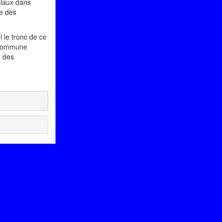
ciaux dans
e des
l le tronc de ce
e commune
r des