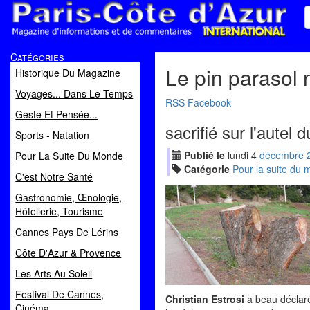
Paris Côte d'Azur
Catégories
Magazine d'informations et de commentaires
Le pin parasol 
Historique Du Magazine
Voyages... Dans Le Temps
RSS
Facebook
Geste Et Pensée...
sacrifié sur l'autel 
Sports - Natation
Publié le
lundi
4
déc
embre
Pour La Suite Du Monde
Catégorie
Pour la suite du
C'est Notre Santé
Gastronomie, Œnologie,
Hôtellerie, Tourisme
Cannes Pays De Lérins
Côte D'Azur & Provence
Les Arts Au Soleil
Festival De Cannes,
Christian Estrosi
a beau déclaré 
Cinéma