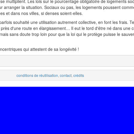
se multiplient. Les lois sur le pourcentage obligatoire de logements so
r arranger la situation. Sociaux ou pas, les logements poussent comm
et dans nos villes, si denses soient-elles.
arfois souhaité une utilisation autrement collective, en font les frais. Te
op près d'une route en élargissement… Il eut le tord d'être né dans un
mais sans doute trop loin pour que la loi qui le protège puisse le sauve
centriques qui attestent de sa longévité !
conditions de réutilisation
,
contact
,
crédits