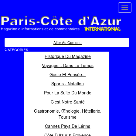
Toggl
navig
Paris Côte d'Azur
Magazine d'informations et de commentaires
Aller Au Contenu
Catégories
Historique Du Magazine
Voyages... Dans Le Temps
Geste Et Pensée...
Sports - Natation
Pour La Suite Du Monde
C'est Notre Santé
Gastronomie, Œnologie, Hôtellerie,
Tourisme
Cannes Pays De Lérins
Côte D'Azur & Provence