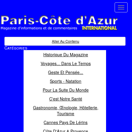
Toggl
navig
Paris Côte d'Azur
Magazine d'informations et de commentaires
Aller Au Contenu
Catégories
Historique Du Magazine
Voyages... Dans Le Temps
Geste Et Pensée...
Sports - Natation
Pour La Suite Du Monde
C'est Notre Santé
Gastronomie, Œnologie, Hôtellerie,
Tourisme
Cannes Pays De Lérins
Côte D'Azur & Provence