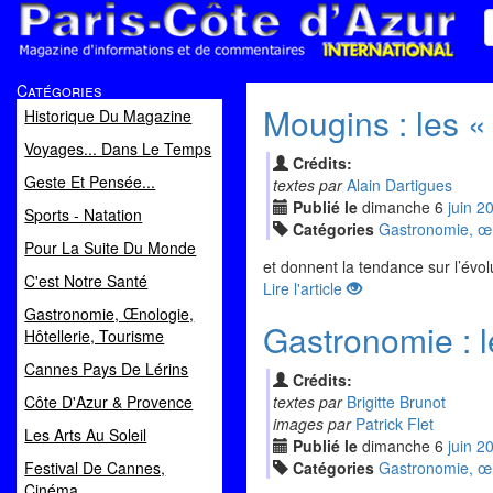
Paris Côte d'Azur
Catégories
Magazine d'informations et de commentaires
Mougins : les «
Historique Du Magazine
Voyages... Dans Le Temps
Crédits:
Geste Et Pensée...
textes par
Alain Dartigues
Publié le
dimanche
6
jui
n
2
Sports - Natation
Catégories
Gastronomie, œno
Pour La Suite Du Monde
et donnent la tendance sur l’évol
C'est Notre Santé
Lire l'article
Gastronomie, Œnologie,
Gastronomie : 
Hôtellerie, Tourisme
Cannes Pays De Lérins
Crédits:
Côte D'Azur & Provence
textes par
Brigitte Brunot
images par
Patrick Flet
Les Arts Au Soleil
Publié le
dimanche
6
jui
n
2
Festival De Cannes,
Catégories
Gastronomie, œno
Cinéma