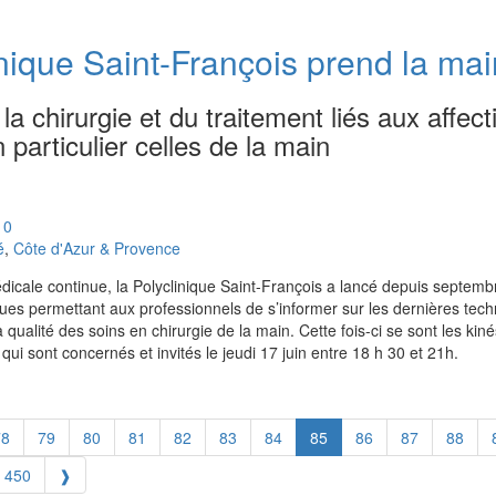
linique Saint-François prend la m
a chirurgie et du traitement liés aux affect
particulier celles de la main
10
é
,
Côte d'Azur & Provence
dicale continue, la Polyclinique Saint-François a lancé depuis septem
ues permettant aux professionnels de s’informer sur les dernières tech
 qualité des soins en chirurgie de la main. Cette fois-ci se sont les kin
qui sont concernés et invités le jeudi 17 juin entre 18 h 30 et 21h.
78
79
80
81
82
83
84
85
86
87
88
450
❱