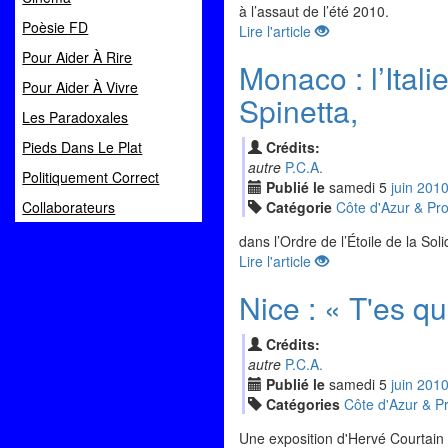
à l’assaut de l’été 2010.
Poèsie FD
Lire l'article
Pour Aider À Rire
Monaco : l’Ita
Pour Aider À Vivre
Spinetta,
Les Paradoxales
Pieds Dans Le Plat
Crédits:
autre
P.C.A.
Politiquement Correct
Publié le
samedi
5
jui
n
201
Collaborateurs
Catégorie
Côte d'Azur & Pr
dans l’Ordre de l’Étoile de la Soli
Lire l'article
Nice : « T'es qu
Crédits:
autre
P.C.A.
Publié le
samedi
5
jui
n
201
Catégories
Côte d'Azur & P
Une exposition d'Hervé Courtain 