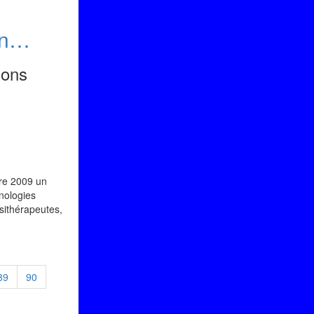
ain…
ions
bre 2009 un
nologies
ésithérapeutes,
89
90