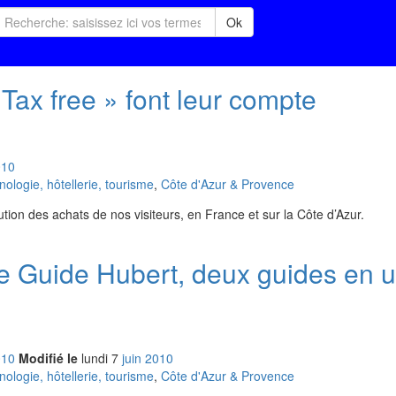
Ok
 Tax free » font leur compte
010
logie, hôtellerie, tourisme
,
Côte d'Azur & Provence
ution des achats de nos visiteurs, en France et sur la Côte d’Azur.
le Guide Hubert, deux guides en
010
Modifié le
lundi
7
jui
n
2010
logie, hôtellerie, tourisme
,
Côte d'Azur & Provence