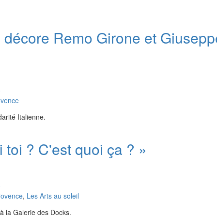
lie décore Remo Girone et Giusepp
0
ovence
darité Italienne.
i toi ? C'est quoi ça ? »
0
rovence
,
Les Arts au soleil
à la Galerie des Docks.