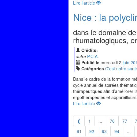
Lire l'article
Nice : la polyc
dans le domaine de l
rhumatologiques, en 
Crédits:
autre
P.C.A.
Publié le
mercredi
2
jui
n
20
Catégories
C'est notre sant
Dans le cadre de la formation mé
cycle annuel de soirées thématiq
thérapeutiques afin d’améliorer la
ergothérapeutes et appareilleurs 
Lire l'article
❰
1
...
76
77
91
92
93
94
...