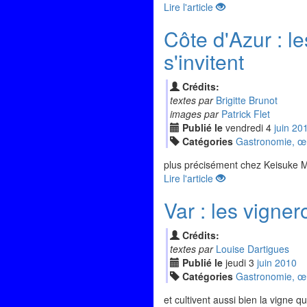
Lire l'article
Côte d'Azur : 
s'invitent
Crédits:
textes par
Brigitte Brunot
images par
Patrick Flet
Publié le
vendredi
4
jui
n
20
Catégories
Gastronomie, œno
plus précisément chez Keisuke 
Lire l'article
Var : les vigne
Crédits:
textes par
Louise Dartigues
Publié le
jeudi
3
jui
n
2010
Catégories
Gastronomie, œno
et cultivent aussi bien la vigne q