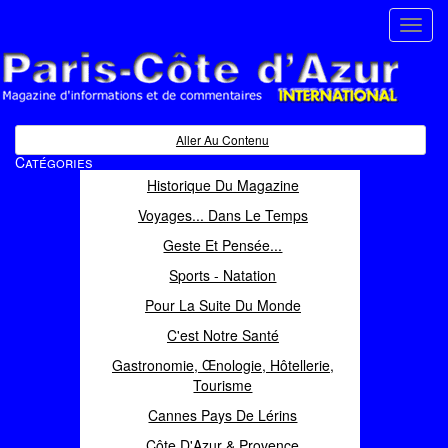
Toggl
navig
Paris Côte d'Azur
Magazine d'informations et de commentaires
Aller Au Contenu
Catégories
Historique Du Magazine
Voyages... Dans Le Temps
Geste Et Pensée...
Sports - Natation
Pour La Suite Du Monde
C'est Notre Santé
Gastronomie, Œnologie, Hôtellerie,
Tourisme
Cannes Pays De Lérins
Côte D'Azur & Provence