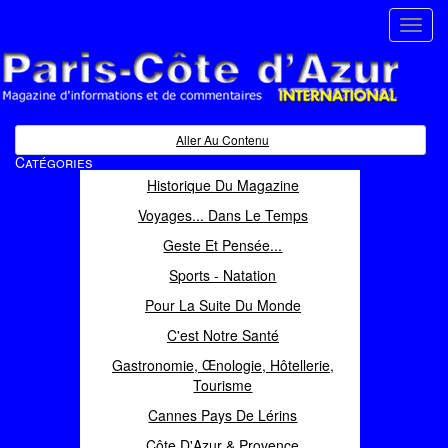
Toggl
navig
Paris Côte d'Azur
Magazine d'informations et de commentaires
Aller Au Contenu
Catégories
Historique Du Magazine
Voyages... Dans Le Temps
Geste Et Pensée...
Sports - Natation
Pour La Suite Du Monde
C'est Notre Santé
Gastronomie, Œnologie, Hôtellerie,
Tourisme
Cannes Pays De Lérins
Côte D'Azur & Provence