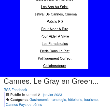
Les Arts Au Soleil
Festival De Cannes, Cinéma
Poèsie FD
Pour Aider À Rire
Pour Aider À Vivre
Les Paradoxales
Pieds Dans Le Plat
Politiquement Correct
Collaborateurs
Cannes. Le Gray en Green...
RSS
Facebook
Publié le
samedi
21
jan
vier
2023
Catégories
Gastronomie, œnologie, hôtellerie, tourisme
,
Cannes Pays de Lérins