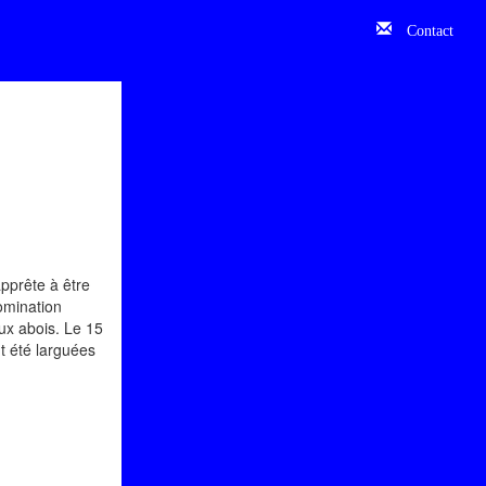
Contact
pprête à être
omination
aux abois. Le 15
t été larguées