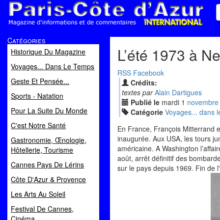
Paris Côte d'Azur
Catégories
Magazine d'informations et de commentaires
L’été 1973 à N
Historique Du Magazine
Voyages... Dans Le Temps
RSS
Facebook
Geste Et Pensée...
Crédits:
textes par
Alain Dartigues
Sports - Natation
Publié le
mardi
1
nov
embre
Pour La Suite Du Monde
Catégorie
Voyages... dans 
C'est Notre Santé
En France, François Mitterrand e
inaugurée. Aux USA, les tours j
Gastronomie, Œnologie,
américaine. A Washington l’affair
Hôtellerie, Tourisme
août, arrêt définitif des bomba
Cannes Pays De Lérins
sur le pays depuis 1969. Fin de l
Côte D'Azur & Provence
Les Arts Au Soleil
Festival De Cannes,
Cinéma