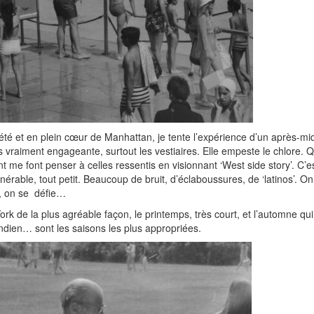
’été et en plein cœur de Manhattan, je tente l’expérience d’un après-midi
as vraiment engageante, surtout les vestiaires. Elle empeste le chlore. 
t me font penser à celles ressentis en visionnant ‘West side story’. C’e
nérable, tout petit. Beaucoup de bruit, d’éclaboussures, de ‘latinos’. O
se, on se défie…
rk de la plus agréable façon, le printemps, très court, et l’automne qu
indien… sont les saisons les plus appropriées.