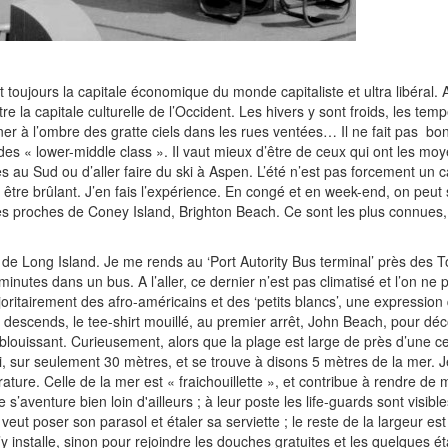
 toujours la capitale économique du monde capitaliste et ultra libéral.
re la capitale culturelle de l’Occident. Les hivers y sont froids, les tem
ner à l’ombre des gratte ciels dans les rues ventées… Il ne fait pas bon
des « lower-middle class ». Il vaut mieux d’être de ceux qui ont les mo
au Sud ou d’aller faire du ski à Aspen. L’été n’est pas forcement un
t être brûlant. J’en fais l’expérience. En congé et en week-end, on peu
ges proches de Coney Island, Brighton Beach. Ce sont les plus connues,
es de Long Island. Je me rends au ‘Port Autority Bus terminal’ près des T
utes dans un bus. A l’aller, ce dernier n’est pas climatisé et l’on ne p
oritairement des afro-américains et des ‘petits blancs’, une expression q
Je descends, le tee-shirt mouillé, au premier arrêt, John Beach, pour dé
éblouissant. Curieusement, alors que la plage est large de près d’une c
lui, sur seulement 30 mètres, et se trouve à disons 5 mètres de la mer.
ature. Celle de la mer est « fraichouillette », et contribue à rendre d
’aventure bien loin d'ailleurs ; à leur poste les life-guards sont visibl
ut poser son parasol et étaler sa serviette ; le reste de la largeur es
y installe, sinon pour rejoindre les douches gratuites et les quelques é