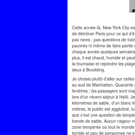
Cette année-là, New York City est
de détrôner Paris pour ce qui d’êt
pas rares ; pas questions de traî
pauvres ni même de faire partie 
chaque année quelques semaines 
plus, il est chaud, humide et peu
la fournaise et rejoindre les pla
deux à Brookling.
Je choisis plutôt d’aller sur cell
au sud de Manhattan. Quarante min
fenêtres ; les passagers sont maj
lors d'un récent séjour à Haïti. 
kilomètres de sable, d’un blanc 
mètres, le public est agglutiné, 
que c’est une question de tempér
bande de sable. Aucun nageur ne s
zone tempérée où tout le monde ve
torride et peu de personnes ne s’