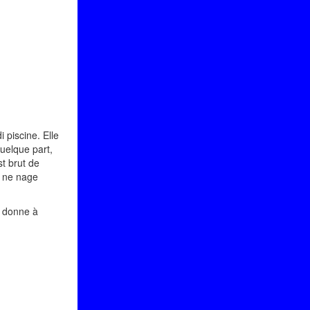
 piscine. Elle
Quelque part,
st brut de
n ne nage
i donne à