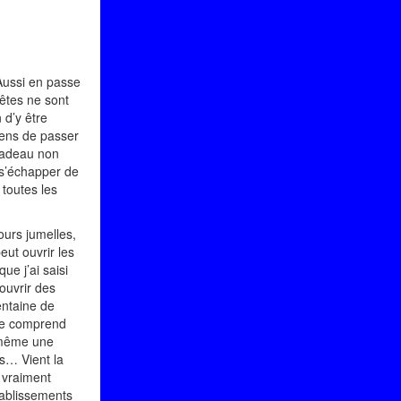
 Aussi en passe
pêtes ne sont
 d’y être
yens de passer
 cadeau non
t s’échapper de
 toutes les
ours jumelles,
eut ouvrir les
ue j’ai saisi
couvrir des
entaine de
 Je comprend
e même une
es… Vient la
t vraiment
tablissements