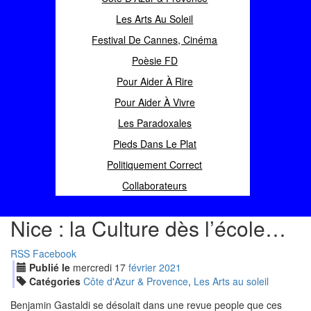
Les Arts Au Soleil
Festival De Cannes, Cinéma
Poèsie FD
Pour Aider À Rire
Pour Aider À Vivre
Les Paradoxales
Pieds Dans Le Plat
Politiquement Correct
Collaborateurs
Nice : la Culture dès l’école…
RSS
Facebook
Publié le
mercredi
17
fév
rier
2021
Catégories
Côte d'Azur & Provence
,
Les Arts au soleil
Benjamin Gastaldi se désolait dans une revue people que ces