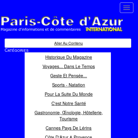
Toggl
navig
Paris Côte d'Azur
Magazine d'informations et de commentaires
Aller Au Contenu
Catégories
Historique Du Magazine
Voyages... Dans Le Temps
Geste Et Pensée...
Sports - Natation
Pour La Suite Du Monde
C'est Notre Santé
Gastronomie, Œnologie, Hôtellerie,
Tourisme
Cannes Pays De Lérins
Côte D'Azur & Provence