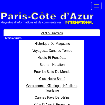
Toggl
navig
Paris Côte d'Azur
Magazine d'informations et de commentaires
Aller Au Contenu
Catégories
Historique Du Magazine
Voyages... Dans Le Temps
Geste Et Pensée...
Sports - Natation
Pour La Suite Du Monde
C'est Notre Santé
Gastronomie, Œnologie, Hôtellerie,
Tourisme
Cannes Pays De Lérins
Côte D'Azur & Provence