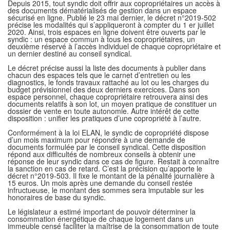
Depuis 2015, tout syndic doit offrir aux copropriétaires un accès à
des documents dématérialisés de gestion dans un espace
sécurisé en ligne. Publié le 23 mai dernier, le décret n°2019-502
précise les modalités qui s’appliqueront à compter du 1 er juillet
2020. Ainsi, trois espaces en ligne doivent être ouverts par le
syndic : un espace commun à tous les copropriétaires, un
deuxième réservé à l’accès individuel de chaque copropriétaire et
un dernier destiné au conseil syndical.
Le décret précise aussi la liste des documents à publier dans
chacun des espaces tels que le carnet d’entretien ou les
diagnostics, le fonds travaux rattaché au lot ou les charges du
budget prévisionnel des deux derniers exercices. Dans son
espace personnel, chaque copropriétaire retrouvera ainsi des
documents relatifs à son lot, un moyen pratique de constituer un
dossier de vente en toute autonomie. Autre intérêt de cette
disposition : unifier les pratiques d’une copropriété à l’autre.
Conformément à la loi ELAN, le syndic de copropriété dispose
d’un mois maximum pour répondre à une demande de
documents formulée par le conseil syndical. Cette disposition
répond aux difficultés de nombreux conseils à obtenir une
réponse de leur syndic dans ce cas de figure. Restait à connaître
la sanction en cas de retard. C’est la précision qu’apporte le
décret n°2019-503. Il fixe le montant de la pénalité journalière à
15 euros. Un mois après une demande du conseil restée
infructueuse, le montant des sommes sera imputable sur les
honoraires de base du syndic.
Le législateur a estimé important de pouvoir déterminer la
consommation énergétique de chaque logement dans un
immeuble censé faciliter la maîtrise de la consommation de toute