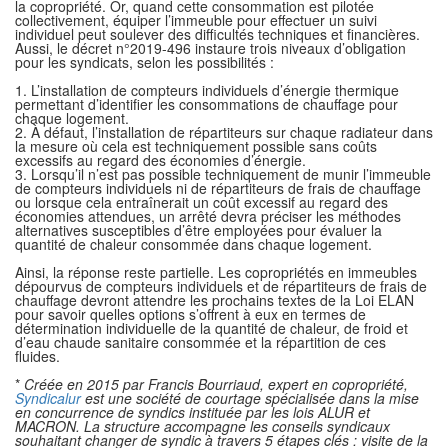
la copropriété. Or, quand cette consommation est pilotée
collectivement, équiper l’immeuble pour effectuer un suivi
individuel peut soulever des difficultés techniques et financières.
Aussi, le décret n°2019-496 instaure trois niveaux d’obligation
pour les syndicats, selon les possibilités :
1. L’installation de compteurs individuels d’énergie thermique
permettant d’identifier les consommations de chauffage pour
chaque logement.
2. À défaut, l’installation de répartiteurs sur chaque radiateur dans
la mesure où cela est techniquement possible sans coûts
excessifs au regard des économies d’énergie.
3. Lorsqu’il n’est pas possible techniquement de munir l’immeuble
de compteurs individuels ni de répartiteurs de frais de chauffage
ou lorsque cela entraînerait un coût excessif au regard des
économies attendues, un arrêté devra préciser les méthodes
alternatives susceptibles d’être employées pour évaluer la
quantité de chaleur consommée dans chaque logement.
Ainsi, la réponse reste partielle. Les copropriétés en immeubles
dépourvus de compteurs individuels et de répartiteurs de frais de
chauffage devront attendre les prochains textes de la Loi ELAN
pour savoir quelles options s’offrent à eux en termes de
détermination individuelle de la quantité de chaleur, de froid et
d’eau chaude sanitaire consommée et la répartition de ces
fluides.
*
Créée en 2015 par Francis Bourriaud, expert en copropriété,
Syndicalur
est une société de
courtage spécialisée dans la mise
en concurrence de syndics instituée par les lois ALUR et
MACRON. La structure accompagne les conseils syndicaux
souhaitant changer de syndic à
travers 5 étapes clés : visite de la