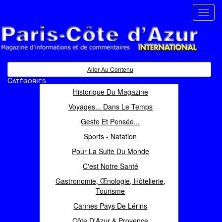
Toggl
navig
Paris Côte d'Azur
Magazine d'informations et de commentaires
Aller Au Contenu
Catégories
Historique Du Magazine
Voyages... Dans Le Temps
Geste Et Pensée...
Sports - Natation
Pour La Suite Du Monde
C'est Notre Santé
Gastronomie, Œnologie, Hôtellerie,
Tourisme
Cannes Pays De Lérins
Côte D'Azur & Provence