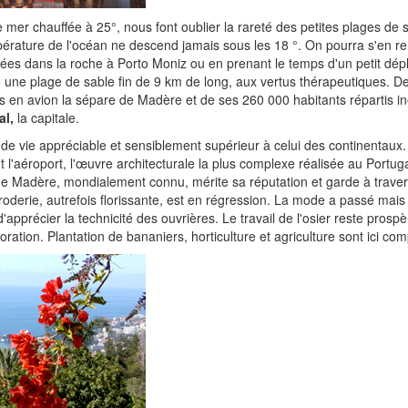
 mer chauffée à 25°, nous font oublier la rareté des petites plages de 
mpérature de l'océan ne descend jamais sous les 18 °. On pourra s'en 
sées dans la roche à Porto Moniz ou en prenant le temps d'un petit dé
une plage de sable fin de 9 km de long, aux vertus thérapeutiques. D
 en avion la sépare de Madère et de ses 260 000 habitants répartis i
l,
la capitale.
de vie appréciable et sensiblement supérieur à celui des continentaux
l'aéroport, l'œuvre architecturale la plus complexe réalisée au Portuga
n de Madère, mondialement connu, mérite sa réputation et garde à traver
broderie, autrefois florissante, est en régression. La mode a passé mais 
apprécier la technicité des ouvrières. Le travail de l'osier reste prospè
ation. Plantation de bananiers, horticulture et agriculture sont ici co