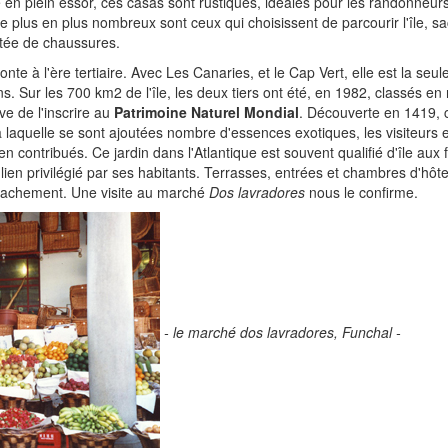
 en plein essor, ces casas sont rustiques, idéales pour les randonneurs
de plus en plus nombreux sont ceux qui choisissent de parcourir l'île, sa
rtée de chaussures.
e à l'ère tertiaire. Avec Les Canaries, et le Cap Vert, elle est la seule
s. Sur les 700 km2 de l'île, les deux tiers ont été, en 1982, classés en 
ive de l'inscrire au
Patrimoine Naturel Mondial
. Découverte en 1419, c
 laquelle se sont ajoutées nombre d'essences exotiques, les visiteurs e
ien contribués. Ce jardin dans l'Atlantique est souvent qualifié d'île aux 
 lien privilégié par ses habitants. Terrasses, entrées et chambres d'hôte
tachement. Une visite au marché
Dos lavradores
nous le confirme.
- le marché dos lavradores, Funchal -