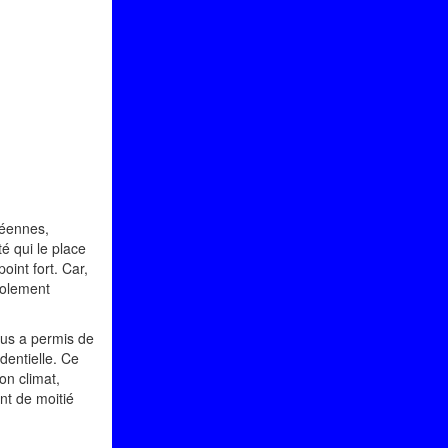
péennes,
é qui le place
oint fort. Car,
isolement
ous a permis de
dentielle. Ce
on climat,
ont de moitié