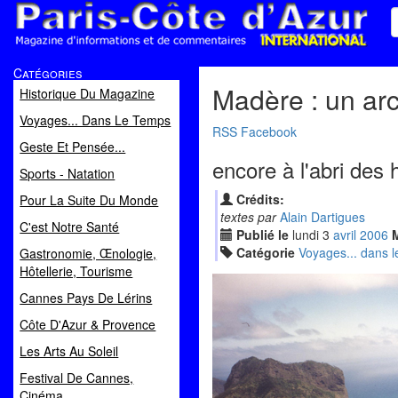
Paris Côte d'Azur
Catégories
Magazine d'informations et de commentaires
Madère : un arc
Historique Du Magazine
Voyages... Dans Le Temps
RSS
Facebook
Geste Et Pensée...
encore à l'abri des 
Sports - Natation
Crédits:
Pour La Suite Du Monde
textes par
Alain Dartigues
C'est Notre Santé
Publié le
lundi
3
avr
il
2006
M
Catégorie
Voyages... dans 
Gastronomie, Œnologie,
Hôtellerie, Tourisme
Cannes Pays De Lérins
Côte D'Azur & Provence
Les Arts Au Soleil
Festival De Cannes,
Cinéma