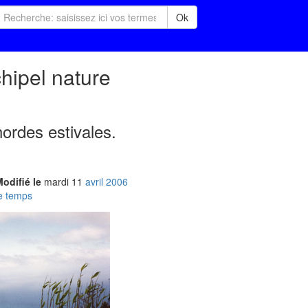
Ok
hipel nature
hordes estivales.
odifié le
mardi
11
avr
il
2006
le temps