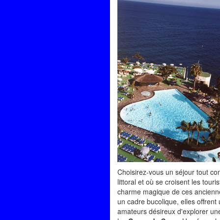
Choisirez-vous un séjour tout co
littoral et où se croisent les tou
charme magique de ces ancienne
un cadre bucolique, elles offrent 
amateurs désireux d'explorer une