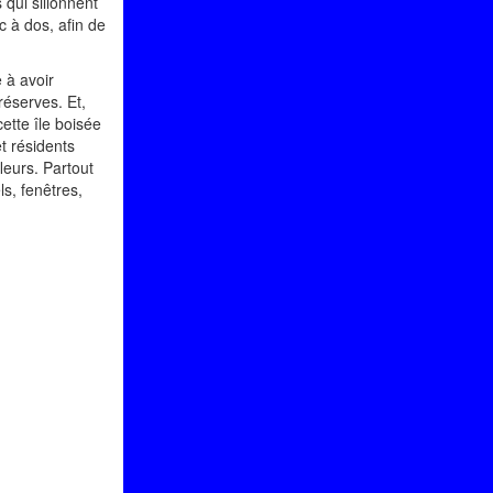
 qui sillonnent
c à dos, afin de
 à avoir
réserves. Et,
ette île boisée
t résidents
fleurs. Partout
ls, fenêtres,