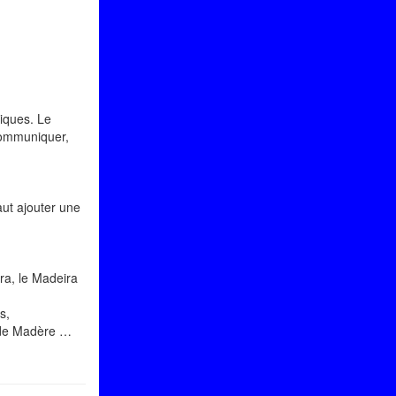
tiques. Le
 communiquer,
aut ajouter une
ra, le Madeira
s,
e de Madère …