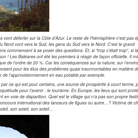
s vont déferler sur la Côte d'Azur. Le reste de l'hémisphère n'est pas 
u Nord vont vers le Sud, les gens du Sud vers le Nord. C'est le grand
 commencent à se poser des questions. Et, si "trop c'était trop", si la 
son !
Les Baléares ont été les premiers à réagir de façon officielle. Il mi
ique de l'ordre de 20 %. Car les conséquences sur la nature, sur l'env
t posent pour les élus des problèmes quasi insurmontables en matière d
er de l'approvisionnement en eau potable par exemple.
par ce qui est pour certains, une source de prospérité à court terme, 
uiétude pour l'avenir : le tourisme. En Europe, les lieux qui sont prot
t en voie de disparition. Quel est le village qui n'a pas son propre festiv
 concours international des lanceurs de figues ou autre…? Victime de ch
leil, son soleil, son soleil…