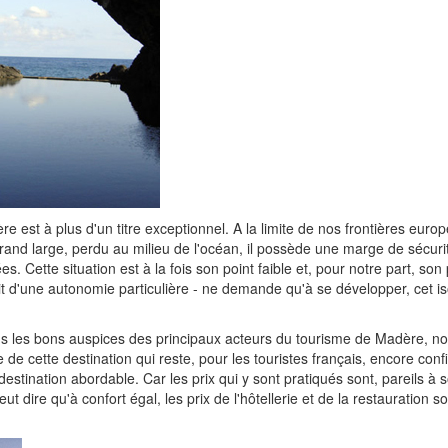
re est à plus d'un titre exceptionnel. A la limite de nos frontières euro
rand large, perdu au milieu de l'océan, il possède une marge de sécurit
s. Cette situation est à la fois son point faible et, pour notre part, son p
jouit d'une autonomie particulière - ne demande qu'à se développer, cet 
us les bons auspices des principaux acteurs du tourisme de Madère, n
de cette destination qui reste, pour les touristes français, encore confi
estination abordable. Car les prix qui y sont pratiqués sont, pareils à s
t dire qu'à confort égal, les prix de l'hôtellerie et de la restauration s