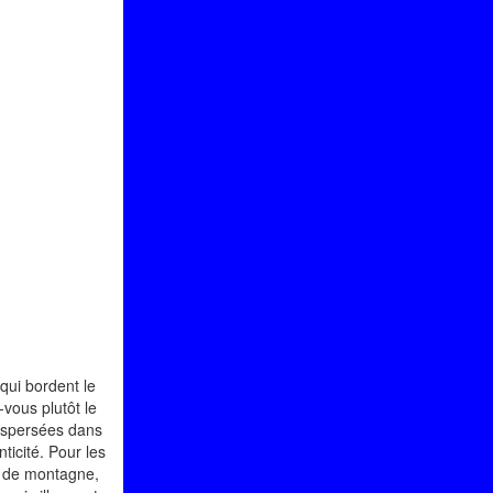
qui bordent le
-vous plutôt le
ispersées dans
ticité. Pour les
ns de montagne,