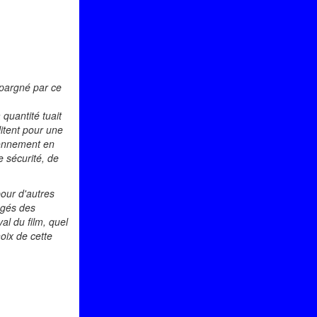
épargné par ce
quantité tuait
litent pour une
ironnement en
e sécurité, de
pour d'autres
égés des
al du film, quel
oix de cette