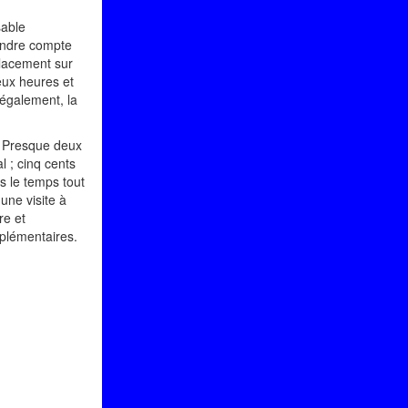
sable
rendre compte
placement sur
eux heures et
négalement, la
. Presque deux
l ; cinq cents
s le temps tout
une visite à
re et
mplémentaires.