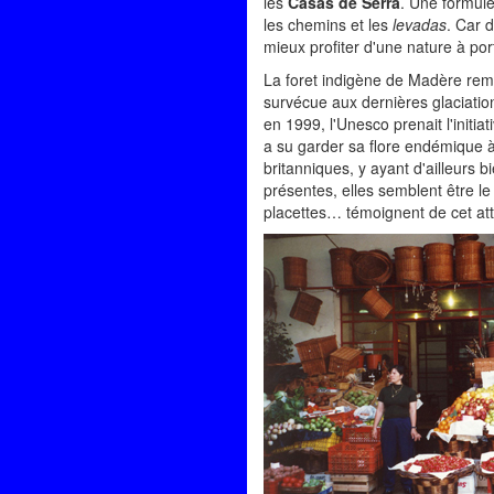
les
Casas de Serra
. Une formule
les chemins et les
levadas
. Car 
mieux profiter d'une nature à po
La foret indigène de Madère remont
survécue aux dernières glaciation
en 1999, l'Unesco prenait l'initiat
a su garder sa flore endémique à
britanniques, y ayant d'ailleurs b
présentes, elles semblent être le
placettes… témoignent de cet at