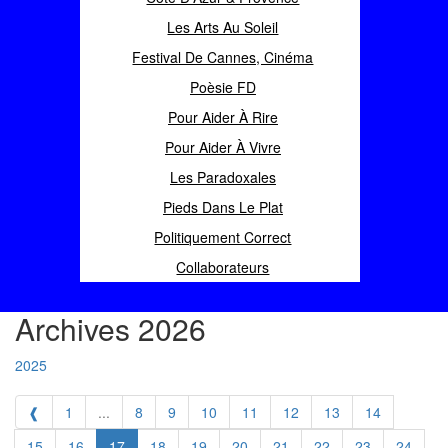
Les Arts Au Soleil
Festival De Cannes, Cinéma
Poèsie FD
Pour Aider À Rire
Pour Aider À Vivre
Les Paradoxales
Pieds Dans Le Plat
Politiquement Correct
Collaborateurs
Archives 2026
2025
❰
1
...
8
9
10
11
12
13
14
15
16
17
18
19
20
21
22
23
24