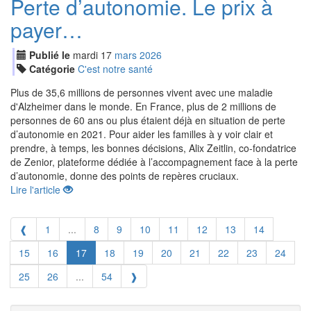
Perte d’autonomie. Le prix à
payer…
Publié le
mardi
17
mar
s
2026
Catégorie
C'est notre santé
Plus de 35,6 millions de personnes vivent avec une maladie
d'Alzheimer dans le monde. En France, plus de 2 millions de
personnes de 60 ans ou plus étaient déjà en situation de perte
d’autonomie en 2021. Pour aider les familles à y voir clair et
prendre, à temps, les bonnes décisions, Alix Zeitlin, co-fondatrice
de Zenior, plateforme dédiée à l’accompagnement face à la perte
d’autonomie, donne des points de repères cruciaux.
Lire l'article
❰
1
...
8
9
10
11
12
13
14
15
16
17
18
19
20
21
22
23
24
25
26
...
54
❱