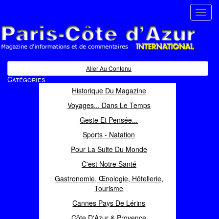
Toggl
navig
Paris Côte d'Azur
Magazine d'informations et de commentaires
Aller Au Contenu
Catégories
Historique Du Magazine
Voyages... Dans Le Temps
Geste Et Pensée...
Sports - Natation
Pour La Suite Du Monde
C'est Notre Santé
Gastronomie, Œnologie, Hôtellerie,
Tourisme
Cannes Pays De Lérins
Côte D'Azur & Provence