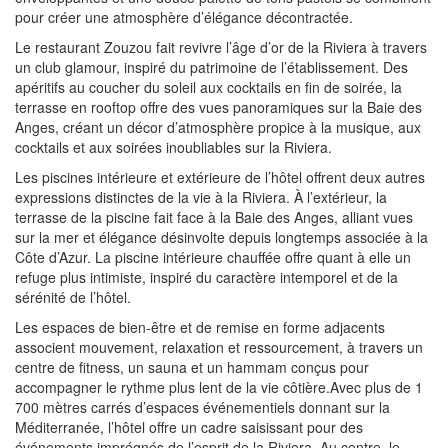
pour créer une atmosphère d’élégance décontractée.
Le restaurant Zouzou fait revivre l’âge d’or de la Riviera à travers
un club glamour, inspiré du patrimoine de l’établissement. Des
apéritifs au coucher du soleil aux cocktails en fin de soirée, la
terrasse en rooftop offre des vues panoramiques sur la Baie des
Anges, créant un décor d’atmosphère propice à la musique, aux
cocktails et aux soirées inoubliables sur la Riviera.
Les piscines intérieure et extérieure de l’hôtel offrent deux autres
expressions distinctes de la vie à la Riviera. À l’extérieur, la
terrasse de la piscine fait face à la Baie des Anges, alliant vues
sur la mer et élégance désinvolte depuis longtemps associée à la
Côte d’Azur. La piscine intérieure chauffée offre quant à elle un
refuge plus intimiste, inspiré du caractère intemporel et de la
sérénité de l’hôtel.
Les espaces de bien-être et de remise en forme adjacents
associent mouvement, relaxation et ressourcement, à travers un
centre de fitness, un sauna et un hammam conçus pour
accompagner le rythme plus lent de la vie côtière.Avec plus de 1
700 mètres carrés d’espaces événementiels donnant sur la
Méditerranée, l’hôtel offre un cadre saisissant pour des
événements imprégnés de l’esprit de la Riviera. Au centre, le