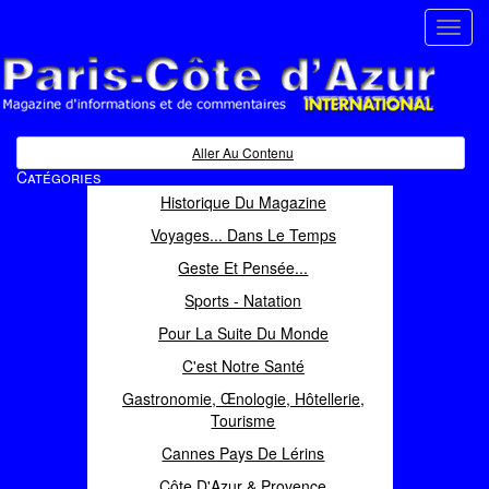
Toggl
navig
Paris Côte d'Azur
Magazine d'informations et de commentaires
Aller Au Contenu
Catégories
Historique Du Magazine
Voyages... Dans Le Temps
Geste Et Pensée...
Sports - Natation
Pour La Suite Du Monde
C'est Notre Santé
Gastronomie, Œnologie, Hôtellerie,
Tourisme
Cannes Pays De Lérins
Côte D'Azur & Provence