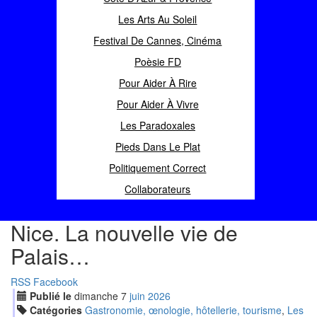
Les Arts Au Soleil
Festival De Cannes, Cinéma
Poèsie FD
Pour Aider À Rire
Pour Aider À Vivre
Les Paradoxales
Pieds Dans Le Plat
Politiquement Correct
Collaborateurs
Nice. La nouvelle vie de
Palais…
RSS
Facebook
Publié le
dimanche
7
jui
n
2026
Catégories
Gastronomie, œnologie, hôtellerie, tourisme
,
Les