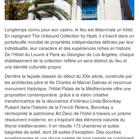
Longtemps connu pour son casino, le lieu est désormais un hôtel.
En rejoignant The Unbound Collection by Hyatt, il s’inscrit dans un
portefeuille mondial de propriétés indépendantes définies par leur
individualité, leur caractère et des expériences riches en histoire.
De l’Hôtel du Louvre à Paris au Georgian de Los Angeles, chaque
établissement de la collection reflète un sens distinct du lieu et
une identité culturelle propre.
Derrière la façade classée du début du XXe siècle, construite par
les architectes père et fils Charles et Marcel Dalmas et reconnue
monument historique, l’Hôtel Palais de la Méditerranée offre une
proposition contemporaine, grâce à la vision créative
transformatrice de la décoratrice d’intérieur,Linda Boronkay.
Puisant dans l’histoire de la French Riviera, Boronkay a
réinterprété le patrimoine Art,Déco de l’hôtel à travers un prisme
résolument moderne, en s’inspirant des éléments naturels du
littoral méditerranéen. Il en résulte 173 chambres et suites
baignées de soleil, dont 28 suites d’exception. Des courbes
enveloppantes et une douce palette de tons pastels se combinent