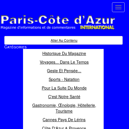
Toggl
navig
Paris Côte d'Azur
Magazine d'informations et de commentaires
Aller Au Contenu
Catégories
Historique Du Magazine
Voyages... Dans Le Temps
Geste Et Pensée...
Sports - Natation
Pour La Suite Du Monde
C'est Notre Santé
Gastronomie, Œnologie, Hôtellerie,
Tourisme
Cannes Pays De Lérins
Côte D'Azur & Provence