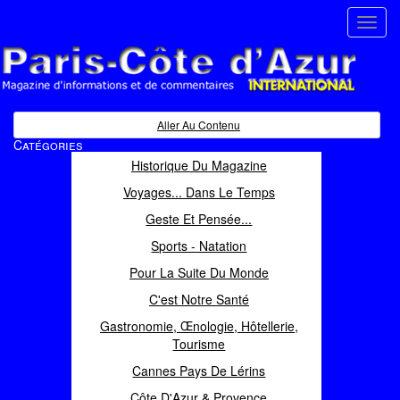
Toggl
navig
Paris Côte d'Azur
Magazine d'informations et de commentaires
Aller Au Contenu
Catégories
Historique Du Magazine
Voyages... Dans Le Temps
Geste Et Pensée...
Sports - Natation
Pour La Suite Du Monde
C'est Notre Santé
Gastronomie, Œnologie, Hôtellerie,
Tourisme
Cannes Pays De Lérins
Côte D'Azur & Provence