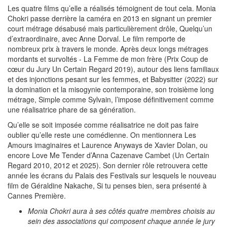
Les quatre films qu’elle a réalisés témoignent de tout cela. Monia
Chokri passe derrière la caméra en 2013 en signant un premier
court métrage désabusé mais particulièrement drôle, Quelqu’un
d’extraordinaire, avec Anne Dorval. Le film remporte de
nombreux prix à travers le monde. Après deux longs métrages
mordants et survoltés - La Femme de mon frère (Prix Coup de
cœur du Jury Un Certain Regard 2019), autour des liens familiaux
et des injonctions pesant sur les femmes, et Babysitter (2022) sur
la domination et la misogynie contemporaine, son troisième long
métrage, Simple comme Sylvain, l’impose définitivement comme
une réalisatrice phare de sa génération.
Qu’elle se soit imposée comme réalisatrice ne doit pas faire
oublier qu’elle reste une comédienne. On mentionnera Les
Amours imaginaires et Laurence Anyways de Xavier Dolan, ou
encore Love Me Tender d’Anna Cazenave Cambet (Un Certain
Regard 2010, 2012 et 2025). Son dernier rôle retrouvera cette
année les écrans du Palais des Festivals sur lesquels le nouveau
film de Géraldine Nakache, Si tu penses bien, sera présenté à
Cannes Première.
Monia Chokri aura à ses côtés quatre membres choisis au
sein des associations qui composent chaque année le jury