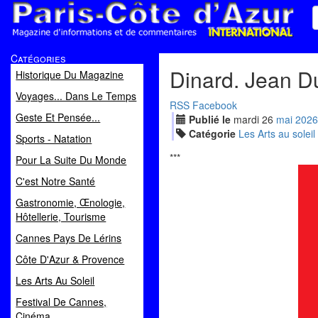
Paris Côte d'Azur
Catégories
Magazine d'informations et de commentaires
Dinard. Jean D
Historique Du Magazine
Voyages... Dans Le Temps
RSS
Facebook
Geste Et Pensée...
Publié le
mardi
26
mai
2026
Catégorie
Les Arts au soleil
Sports - Natation
***
Pour La Suite Du Monde
C'est Notre Santé
Gastronomie, Œnologie,
Hôtellerie, Tourisme
Cannes Pays De Lérins
Côte D'Azur & Provence
Les Arts Au Soleil
Festival De Cannes,
Cinéma