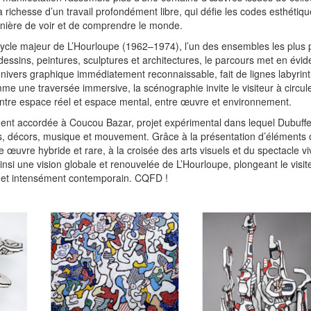
a richesse d’un travail profondément libre, qui défie les codes esthétiqu
anière de voir et de comprendre le monde.
 cycle majeur de L’Hourloupe (1962–1974), l’un des ensembles les plus p
 dessins, peintures, sculptures et architectures, le parcours met en évid
univers graphique immédiatement reconnaissable, fait de lignes labyrin
e une traversée immersive, la scénographie invite le visiteur à circule
s entre espace réel et espace mental, entre œuvre et environnement.
ent accordée à Coucou Bazar, projet expérimental dans lequel Dubuffe
, décors, musique et mouvement. Grâce à la présentation d’éléments o
e œuvre hybride et rare, à la croisée des arts visuels et du spectacle vi
ainsi une vision globale et renouvelée de L’Hourloupe, plongeant le visi
ue et intensément contemporain. CQFD !