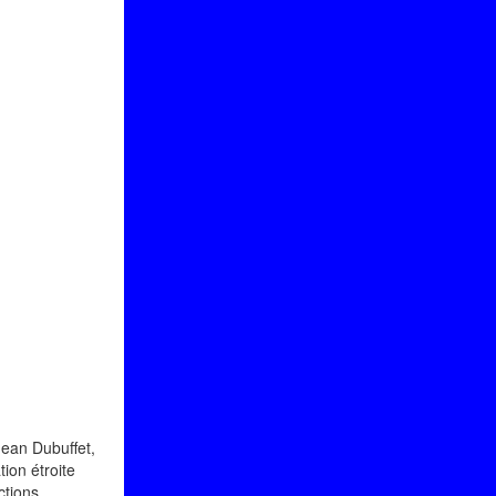
Jean Dubuffet,
tion étroite
ctions