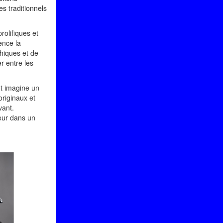
es traditionnels
rolifiques et
ence la
thiques et de
r entre les
t imagine un
riginaux et
vant.
teur dans un