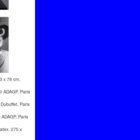
3 x 78 cm,
 © ADAGP, Paris
Dubuffet, Paris
 © ADAGP, Paris
latex, 275 x