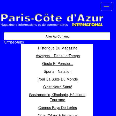
Toggl
navig
Paris Côte d'Azur
Magazine d'informations et de commentaires
Aller Au Contenu
Catégories
Historique Du Magazine
Voyages... Dans Le Temps
Geste Et Pensée...
Sports - Natation
Pour La Suite Du Monde
C'est Notre Santé
Gastronomie, Œnologie, Hôtellerie,
Tourisme
Cannes Pays De Lérins
Côte D'Azur & Provence