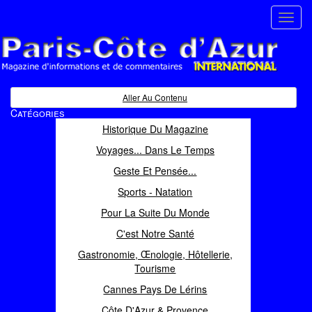
Toggl
navig
Paris Côte d'Azur
Magazine d'informations et de commentaires
Aller Au Contenu
Catégories
Historique Du Magazine
Voyages... Dans Le Temps
Geste Et Pensée...
Sports - Natation
Pour La Suite Du Monde
C'est Notre Santé
Gastronomie, Œnologie, Hôtellerie,
Tourisme
Cannes Pays De Lérins
Côte D'Azur & Provence