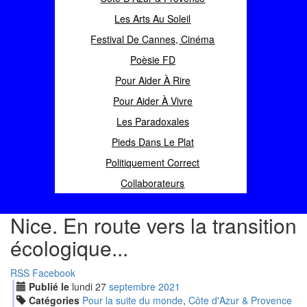
Les Arts Au Soleil
Festival De Cannes, Cinéma
Poèsie FD
Pour Aider À Rire
Pour Aider À Vivre
Les Paradoxales
Pieds Dans Le Plat
Politiquement Correct
Collaborateurs
Nice. En route vers la transition
écologique...
RSS
Facebook
Publié le
lundi
27
sep
tembre
2021
Catégories
Pour la suite du monde
,
Côte d'Azur & Provence