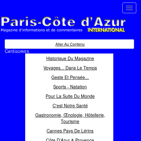
Toggl
navig
Paris Côte d'Azur
Magazine d'informations et de commentaires
Aller Au Contenu
Catégories
Historique Du Magazine
Voyages... Dans Le Temps
Geste Et Pensée...
Sports - Natation
Pour La Suite Du Monde
C'est Notre Santé
Gastronomie, Œnologie, Hôtellerie,
Tourisme
Cannes Pays De Lérins
Côte D'Azur & Provence