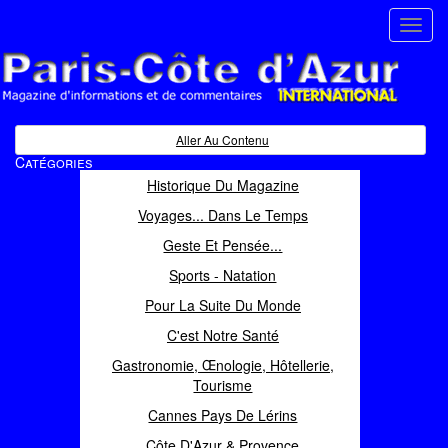
Toggl
navig
Paris Côte d'Azur
Magazine d'informations et de commentaires
Aller Au Contenu
Catégories
Historique Du Magazine
Voyages... Dans Le Temps
Geste Et Pensée...
Sports - Natation
Pour La Suite Du Monde
C'est Notre Santé
Gastronomie, Œnologie, Hôtellerie,
Tourisme
Cannes Pays De Lérins
Côte D'Azur & Provence