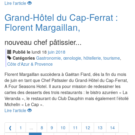
Lire l'article
Grand-Hôtel du Cap-Ferrat :
Florent Margaillan,
nouveau chef pâtissier...
Publié le
lundi
18
jui
n
2018
Catégories
Gastronomie, œnologie, hôtellerie, tourisme
,
Côte d'Azur & Provence
Florent Margaillan succèdera à Gaëtan Fiard, dès la fin du mois
de juin en tant que Chef Patissier du Grand-Hôtel du Cap-Ferrat,
A Four Seasons Hotel. Il aura pour mission de redessiner les
cartes des desserts des trois restaurants : le bistro azuréen « La
Veranda », le restaurant du Club Dauphin mais également l’étoilé
Michelin « Le Cap ».
Lire l'article
❰
1
...
8
9
10
11
12
13
14