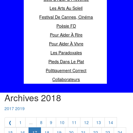
Les Arts Au Soleil
Festival De Cannes, Cinéma
Poèsie FD
Pour Aider À Rire
Pour Aider À Vivre
Les Paradoxales
Pieds Dans Le Plat
Politiquement Correct
Collaborateurs
Archives 2018
2017
2019
❰
1
...
8
9
10
11
12
13
14
15
16
17
18
19
20
21
22
23
24